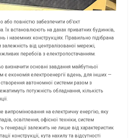
 або повністю забезпечити об’єкт
. Їх встановлюють на дахах приватних будинків,
ь і наземних конструкціях. Правильно підібрана
 залежність від централізованої мережі,
можливих перебоїв з електропостачанням.
во визначити основні завдання майбутньої
м є економія електроенергії вдень, для інших —
 створення автономної системи разом з
лежатимуть потужність обладнання, кількість
ції.
 випромінювання на електричну енергію, яку
ів, освітлення, офісної техніки, систем
ть генерації залежить не лише від характеристик
ації конструкції, кута нахилу та відсутності