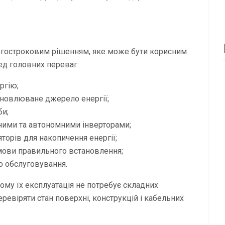
овгостроковим рішенням, яке може бути корисним
ед головних переваг:
ргію;
новлюване джерело енергії;
би;
ними та автономними інверторами;
орів для накопичення енергії;
умови правильного встановлення;
о обслуговування.
ому їх експлуатація не потребує складних
ревіряти стан поверхні, конструкцій і кабельних