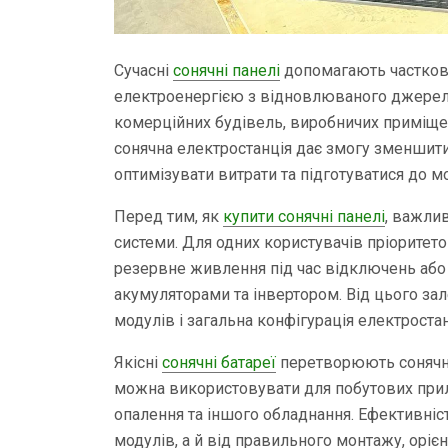
Сучасні
сонячні панелі
допомагають частково
електроенергією з відновлюваного джерела
комерційних будівель, виробничих приміщен
сонячна електростанція дає змогу зменшити
оптимізувати витрати та підготуватися до 
Перед тим, як
купити сонячні панелі
, важли
системи. Для одних користувачів пріоритето
резервне живлення під час відключень або
акумуляторами та інвертором. Від цього за
модулів і загальна конфігурація електростан
Якісні
сонячні батареї
перетворюють сонячне
можна використовувати для побутових прилад
опалення та іншого обладнання. Ефективніс
модулів, а й від правильного монтажу, орієнт