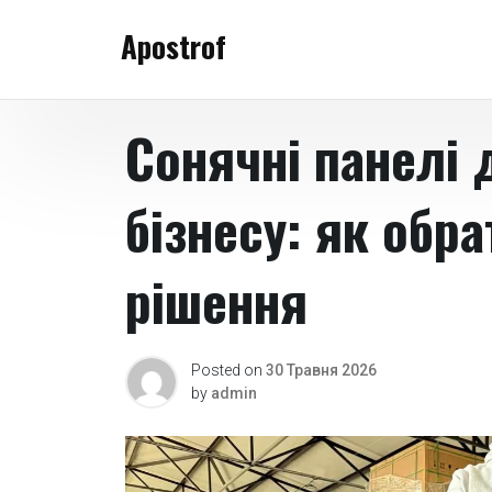
Skip
Apostrof
to
content
Сонячні панелі 
бізнесу: як обр
рішення
Posted on
30 Травня 2026
by
admin