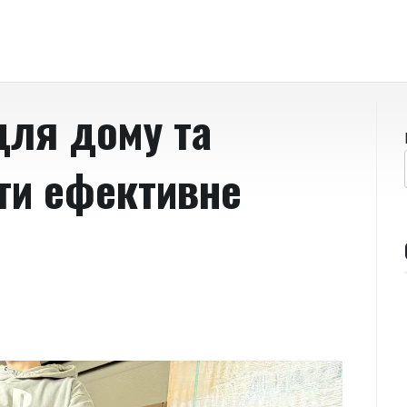
для дому та
ати ефективне