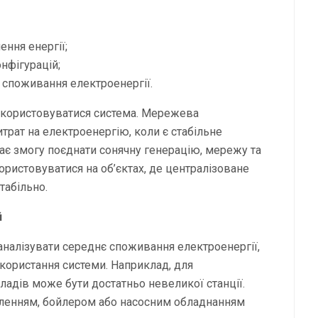
ення енергії;
нфігурацій;
а споживання електроенергії.
використовуватися система. Мережева
трат на електроенергію, коли є стабільне
ає змогу поєднати сонячну генерацію, мережу та
ристовуватися на об’єктах, де централізоване
табільно.
й
налізувати середнє споживання електроенергії,
користання системи. Наприклад, для
ладів може бути достатньо невеликої станції.
аленням, бойлером або насосним обладнанням