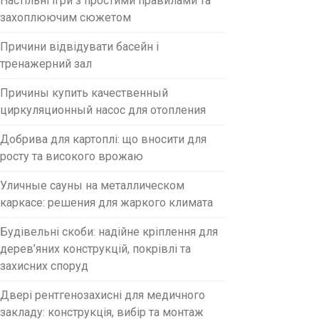
Настільні ігри з простими правилами та
захоплюючим сюжетом
Причини відвідувати басейн і
тренажерний зал
Причины купить качественный
циркуляционный насос для отопления
Добрива для картоплі: що вносити для
росту та високого врожаю
Уличные сауны на металлическом
каркасе: решения для жаркого климата
Будівельні скоби: надійне кріплення для
дерев’яних конструкцій, покрівлі та
захисних споруд
Двері рентгенозахисні для медичного
закладу: конструкція, вибір та монтаж