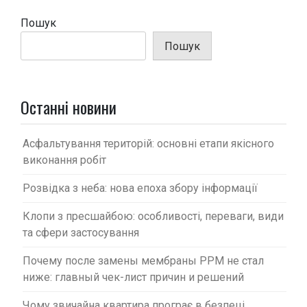
ц
і
Пошук
я
Пошук
з
а
п
Останні новини
и
с
Асфальтування територій: основні етапи якісного
виконання робіт
і
в
Розвідка з неба: нова епоха збору інформації
Клопи з пресшайбою: особливості, переваги, види
та сфери застосування
Почему после замены мембраны PPM не стал
ниже: главный чек-лист причин и решений
Чому звичайна квартира програє в безпеці