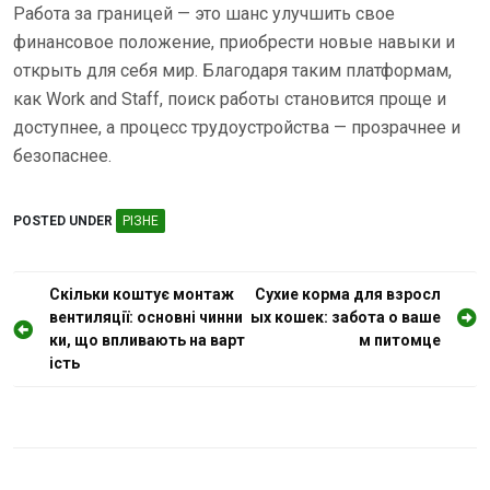
Работа за границей — это шанс улучшить свое
финансовое положение, приобрести новые навыки и
открыть для себя мир. Благодаря таким платформам,
как Work and Staff, поиск работы становится проще и
доступнее, а процесс трудоустройства — прозрачнее и
безопаснее.
POSTED UNDER
РІЗНЕ
Н
Скільки коштує монтаж
Сухие корма для взросл
вентиляції: основні чинни
ых кошек: забота о ваше
а
ки, що впливають на варт
м питомце
в
ість
і
г
а