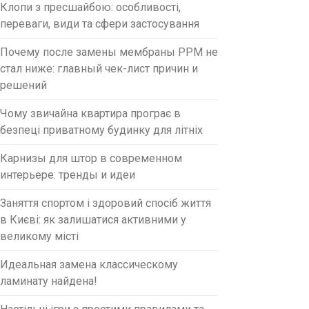
Клопи з пресшайбою: особливості,
переваги, види та сфери застосування
Почему после замены мембраны PPM не
стал ниже: главный чек-лист причин и
решений
Чому звичайна квартира програє в
безпеці приватному будинку для літніх
Карнизы для штор в современном
интерьере: тренды и идеи
Заняття спортом і здоровий спосіб життя
в Києві: як залишатися активними у
великому місті
Идеальная замена классическому
ламинату найдена!