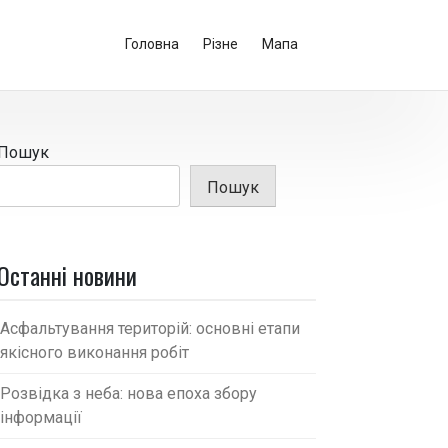
Головна
Різне
Мапа
Пошук
Пошук
Останні новини
Асфальтування територій: основні етапи
якісного виконання робіт
Розвідка з неба: нова епоха збору
інформації