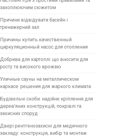
Настільні ігри з простими правилами та
захоплюючим сюжетом
Причини відвідувати басейн і
тренажерний зал
Причины купить качественный
циркуляционный насос для отопления
Добрива для картоплі: що вносити для
росту та високого врожаю
Уличные сауны на металлическом
каркасе: решения для жаркого климата
Будівельні скоби: надійне кріплення для
дерев’яних конструкцій, покрівлі та
захисних споруд
Двері рентгенозахисні для медичного
закладу: конструкція, вибір та монтаж