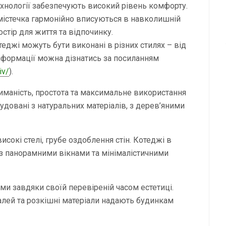
ехнології забезпечують високий рівень комфорту.
 містечка гармонійно вписуються в навколишній
тір для життя та відпочинку.
отеджі можуть бути виконані в різних стилях – від
інформації можна дізнатись за посиланням
iv/
).
иманість, простота та максимальне використання
будовані з натуральних матеріалів, з дерев’яними
исокі стелі, грубе оздоблення стін. Котеджі в
 з панорамними вікнами та мінімалістичними
и завдяки своїй перевіреній часом естетиці.
еталей та розкішні матеріали надають будинкам