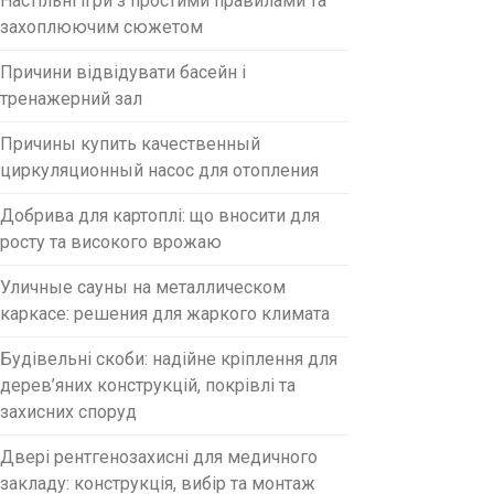
Настільні ігри з простими правилами та
захоплюючим сюжетом
Причини відвідувати басейн і
тренажерний зал
Причины купить качественный
циркуляционный насос для отопления
Добрива для картоплі: що вносити для
росту та високого врожаю
Уличные сауны на металлическом
каркасе: решения для жаркого климата
Будівельні скоби: надійне кріплення для
дерев’яних конструкцій, покрівлі та
захисних споруд
Двері рентгенозахисні для медичного
закладу: конструкція, вибір та монтаж