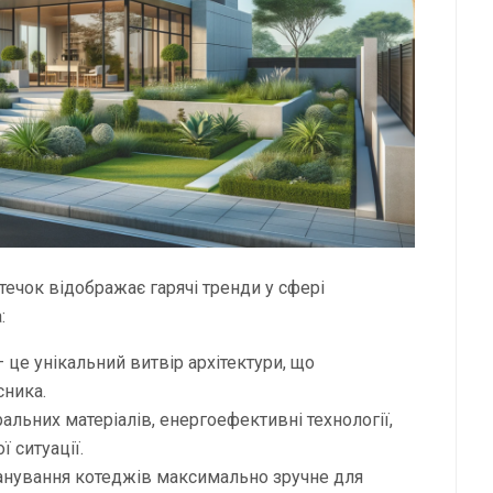
течок відображає гарячі тренди у сфері
:
 це унікальний витвір архітектури, що
сника.
ральних матеріалів, енергоефективні технології,
ї ситуації.
ланування котеджів максимально зручне для