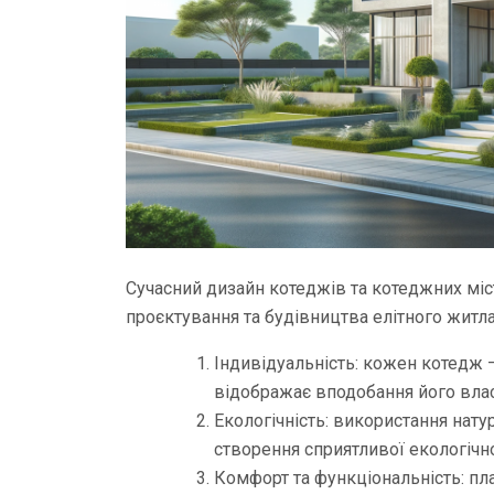
Сучасний дизайн котеджів та котеджних міс
проєктування та будівництва елітного житла
Індивідуальність: кожен котедж –
відображає вподобання його вла
Екологічність: використання нату
створення сприятливої ​​екологічно
Комфорт та функціональність: п