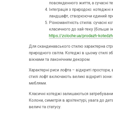
повсякденного життя, а сучасні т
Інтеграція з природою: котеджні
ландшафт, створюючи єдиний прос
Різноманітність стилів: сучасні к
класичного до хай-теку (більше 
https://zoloche.ua/prodazh-kotedzh
Для скандинавського стилю характерна стр
природного світла. Котеджі в цьому стилі з
вікнами та лаконічним декором.
Характерні риси лофта – відкриті простори, в
стилі лофт включають великі відкриті зони
меблями.
Класичні котеджі залишаються затребуваним
Колони, симетрія в архітектурі, увага до д
величі та статусу.