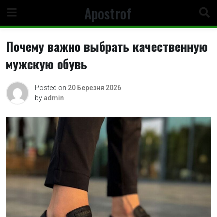
Skip
Apostrof
to
content
Почему важно выбрать качественную
мужскую обувь
Posted on
20 Березня 2026
by
admin