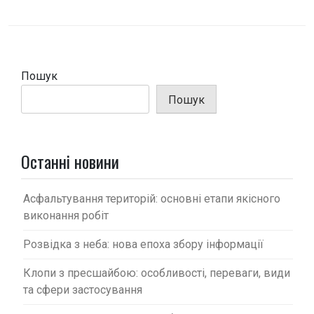
г
а
ц
і
Пошук
я
Пошук
з
а
п
Останні новини
и
с
Асфальтування територій: основні етапи якісного
виконання робіт
і
в
Розвідка з неба: нова епоха збору інформації
Клопи з пресшайбою: особливості, переваги, види
та сфери застосування