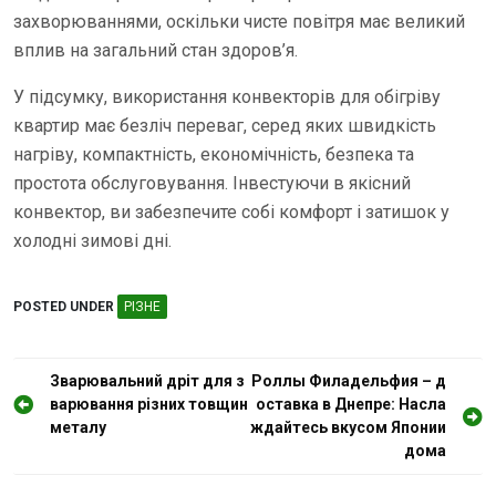
захворюваннями, оскільки чисте повітря має великий
вплив на загальний стан здоров’я.
У підсумку, використання конвекторів для обігріву
квартир має безліч переваг, серед яких швидкість
нагріву, компактність, економічність, безпека та
простота обслуговування. Інвестуючи в якісний
конвектор, ви забезпечите собі комфорт і затишок у
холодні зимові дні.
POSTED UNDER
РІЗНЕ
Н
Зварювальний дріт для з
Роллы Филадельфия – д
варювання різних товщин
оставка в Днепре: Насла
а
металу
ждайтесь вкусом Японии
в
дома
і