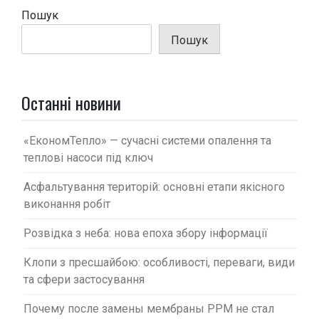
і
Пошук
я
Пошук
з
а
п
Останні новини
и
с
«ЕкономТепло» — сучасні системи опалення та
теплові насоси під ключ
і
в
Асфальтування територій: основні етапи якісного
виконання робіт
Розвідка з неба: нова епоха збору інформації
Клопи з пресшайбою: особливості, переваги, види
та сфери застосування
Почему после замены мембраны PPM не стал