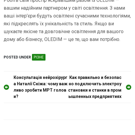
Робіть свій простір яскравішим разом із OLEDIM —
вашим надійним партнером у світі освітлення. З нами
ваші інтер’єри будуть освітлені сучасними технологіями,
які підкреслять їх унікальність та стиль. Якщо ви
шукаєте якісне та довговічне освітлення для вашого
дому або бізнесу, OLEDIM — це те, що вам потрібно.
POSTED UNDER
РІЗНЕ
Н
Консультація нейрохірург
Как правильно и безопас
а Наталії Скіжа: чому важ
но подключить электроу
а
ливо зробити МРТ голов
становки и станки в пром
в
и?
ышленных предприятиях
і
г
а
ц