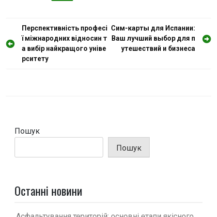
Н
Перспективність професі
Сим-карты для Испании:
ї міжнародних відносин т
Ваш лучший выбор для п
а
а вибір найкращого уніве
утешествий и бизнеса
в
рситету
і
г
а
ц
і
Пошук
я
Пошук
з
а
п
Останні новини
и
Асфальтування територій: основні етапи якісного