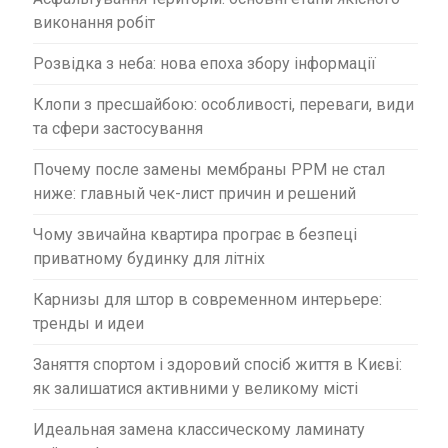
с
виконання робіт
і
в
Розвідка з неба: нова епоха збору інформації
Клопи з пресшайбою: особливості, переваги, види
та сфери застосування
Почему после замены мембраны PPM не стал
ниже: главный чек-лист причин и решений
Чому звичайна квартира програє в безпеці
приватному будинку для літніх
Карнизы для штор в современном интерьере:
тренды и идеи
Заняття спортом і здоровий спосіб життя в Києві:
як залишатися активними у великому місті
Идеальная замена классическому ламинату