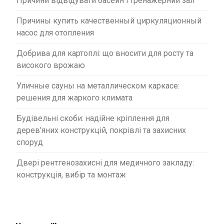
Причини відвідувати басейн і тренажерний зал
Причины купить качественный циркуляционный
насос для отопления
Добрива для картоплі: що вносити для росту та
високого врожаю
Уличные сауны на металлическом каркасе:
решения для жаркого климата
Будівельні скоби: надійне кріплення для
дерев’яних конструкцій, покрівлі та захисних
споруд
Двері рентгенозахисні для медичного закладу:
конструкція, вибір та монтаж