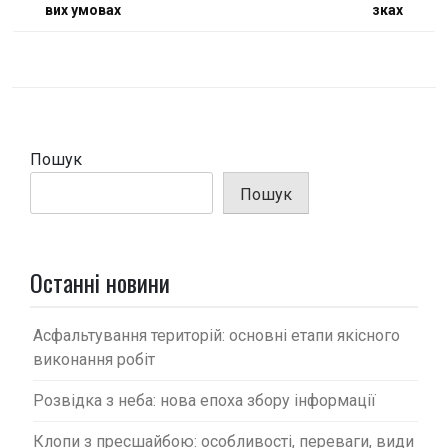
а
вих умовах
зках
в
і
г
а
ц
Пошук
і
Пошук
я
з
а
Останні новини
п
и
Асфальтування територій: основні етапи якісного
с
виконання робіт
і
Розвідка з неба: нова епоха збору інформації
в
Клопи з пресшайбою: особливості, переваги, види