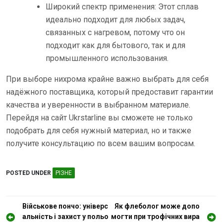
Широкий спектр применения: Этот сплав
идеально подходит для любых задач,
связанных с нагревом, потому что он
подходит как для бытового, так и для
промышленного использования.
При выборе нихрома крайне важно выбрать для себя
надёжного поставщика, который предоставит гарантии
качества и уверенности в выбранном материале.
Перейдя на сайт Ukrstarline вы сможете не только
подобрать для себя нужный материал, но и также
получите консультацию по всем вашим вопросам.
POSTED UNDER
РІЗНЕ
Н
Військове пончо: універс
Як флеболог може допо
альність і захист у польо
могти при трофічних вира