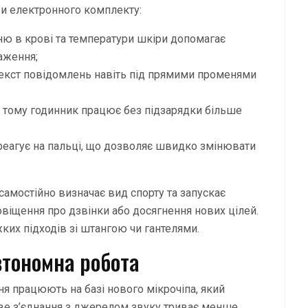
три електронного комплекту:
сню в крові та температури шкіри допомагає
аження;
текст повідомлень навіть під прямими променями
, тому годинник працює без підзарядки більше
реагує на пальці, що дозволяє швидко змінювати
амостійно визначає вид спорту та запускає
овіщення про дзвінки або досягнення нових цілей.
ких підходів зі штангою чи гантелями.
втономна робота
я працюють на базі нового мікрочіпа, який
ве з’єднання з джерелом звуку триває менше