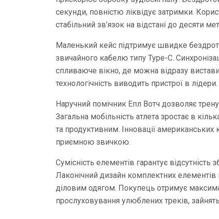
секунди, повністю ліквідує затримки. Корис
стабільний зв’язок на відстані до десяти ме
Маленький кейс підтримує швидке бездрото
звичайного кабелю типу Type-C. Синхроніза
спливаюче вікно, де можна відразу вистави
технологічність виводить пристрої в лідери.
Наручний помічник Епл Вотч дозволяє тренув
Загальна мобільність атлета зростає в кіль
та продуктивним. Інновації американських 
приємною звичкою.
Сумісність елементів гарантує відсутність з
Лаконічний дизайн комплектних елементів 
діловим одягом. Покупець отримує максима
прослуховування улюблених треків, зайнять