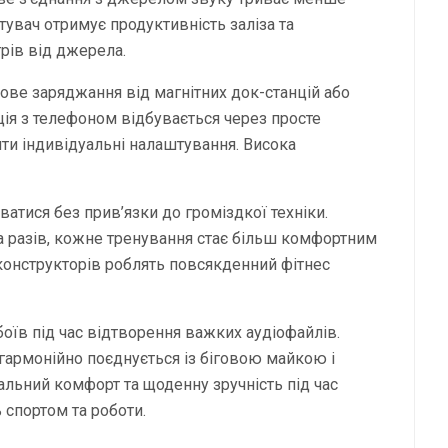
тувач отримує продуктивність заліза та
трів від джерела.
ве заряджання від магнітних док-станцій або
ція з телефоном відбувається через просте
ти індивідуальні налаштування. Висока
атися без прив’язки до громіздкої техніки.
ка разів, кожне тренування стає більш комфортним
конструкторів роблять повсякденний фітнес
боїв під час відтворення важких аудіофайлів.
гармонійно поєднується із біговою майкою і
льний комфорт та щоденну зручність під час
 спортом та роботи.