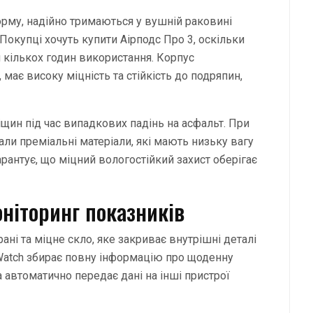
рму, надійно тримаються у вушній раковині
 Покупці хочуть купити Аірподс Про 3, оскільки
 кількох годин використання. Корпус
 має високу міцність та стійкість до подряпин,
іщин під час випадкових падінь на асфальт. При
ли преміальні матеріали, які мають низьку вагу
арантує, що міцний вологостійкий захист оберігає
ніторинг показників
ані та міцне скло, яке закриває внутрішні деталі
Watch збирає повну інформацію про щоденну
а автоматично передає дані на інші пристрої