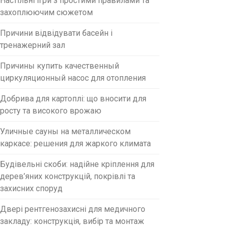
Настільні ігри з простими правилами та
захоплюючим сюжетом
Причини відвідувати басейн і
тренажерний зал
Причины купить качественный
циркуляционный насос для отопления
Добрива для картоплі: що вносити для
росту та високого врожаю
Уличные сауны на металлическом
каркасе: решения для жаркого климата
Будівельні скоби: надійне кріплення для
дерев’яних конструкцій, покрівлі та
захисних споруд
Двері рентгенозахисні для медичного
закладу: конструкція, вибір та монтаж