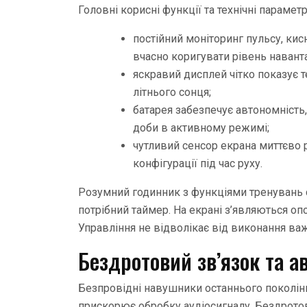
Головні корисні функції та технічні параме
постійний моніторинг пульсу, ки
вчасно коригувати рівень навант
яскравий дисплей чітко показує 
літнього сонця;
батарея забезпечує автономність
доби в активному режимі;
чутливий сенсор екрана миттєво 
конфігурації під час руху.
Розумний годинник з функціями тренувань с
потрібний таймер. На екрані з’являються оп
Управління не відволікає від виконання важ
Бездротовий зв’язок та а
Безпровідні навушники останнього поколінн
прискорює обробку аудіосигналу. Бездрото