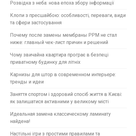
і
Розвідка з неба: нова епоха збору інформації
в
Клопи з пресшайбою: особливості, переваги, види
та сфери застосування
Почему после замены мембраны PPM не стал
ниже: главный чек-лист причин и решений
Чому звичайна квартира програє в безпеці
приватному будинку для літніх
Карнизы для штор в современном интерьере:
тренды и идеи
Заняття спортом і здоровий спосіб життя в Києві:
як залишатися активними у великому місті
Идеальная замена классическому ламинату
найдена!
Настільні ігри з простими правилами та