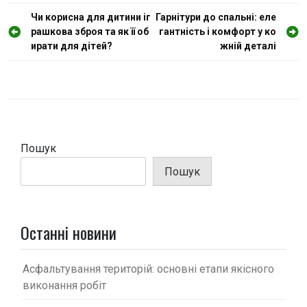
Н
Чи корисна для дитини іг
Гарнітури до спальні: еле
рашкова зброя та як її об
гантність і комфорт у ко
а
ирати для дітей?
жній деталі
в
і
г
а
ц
Пошук
і
Пошук
я
з
а
Останні новини
п
и
Асфальтування територій: основні етапи якісного
с
виконання робіт