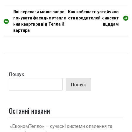
Н
Які переваги може запро
Как избежать устойчиво
понувати фасадне утепле
сти вредителей к инсект
а
ння квартири від Тепла К
ицидам
в
вартира
і
г
а
ц
і
Пошук
я
Пошук
з
а
п
Останні новини
и
с
«ЕкономТепло» — сучасні системи опалення та