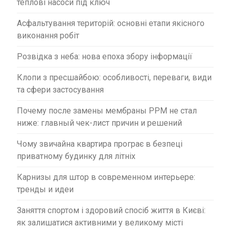
теплові насоси під ключ
і
в
Асфальтування територій: основні етапи якісного
виконання робіт
Розвідка з неба: нова епоха збору інформації
Клопи з пресшайбою: особливості, переваги, види
та сфери застосування
Почему после замены мембраны PPM не стал
ниже: главный чек-лист причин и решений
Чому звичайна квартира програє в безпеці
приватному будинку для літніх
Карнизы для штор в современном интерьере:
тренды и идеи
Заняття спортом і здоровий спосіб життя в Києві:
як залишатися активними у великому місті