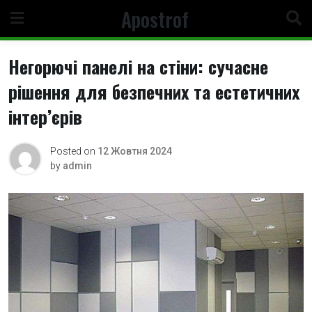
Skip
Apostrof
to
content
Негорючі панелі на стіни: сучасне
рішення для безпечних та естетичних
інтер’єрів
Posted on
12 Жовтня 2024
by
admin