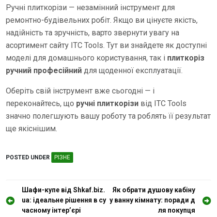
Ручні плиткорізи — незамінний інструмент для
ремонтно-будівельних робіт. Якщо ви цінуєте якість,
надійність та зручність, варто звернути увагу на
асортимент сайту ITC Tools. Тут ви знайдете як доступні
моделі для домашнього користування, так і
плиткоріз
ручний професійний
для щоденної експлуатації.
Оберіть свій інструмент вже сьогодні — і
переконайтесь, що
ручні плиткорізи
від ITC Tools
значно полегшують вашу роботу та роблять її результат
ще якіснішим.
POSTED UNDER
РІЗНЕ
Н
Шафи-купе від Shkaf.biz.
Як обрати душову кабіну
ua: ідеальне рішення в су
у ванну кімнату: поради д
а
часному інтер’єрі
ля покупця