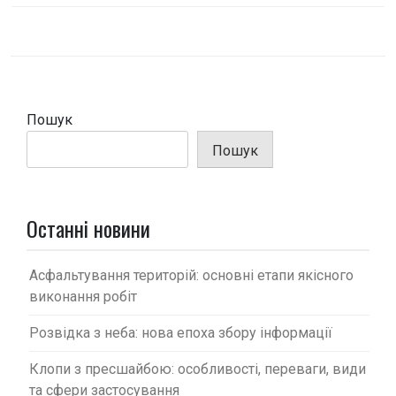
в
і
г
а
ц
Пошук
і
Пошук
я
з
а
Останні новини
п
и
Асфальтування територій: основні етапи якісного
с
виконання робіт
і
Розвідка з неба: нова епоха збору інформації
в
Клопи з пресшайбою: особливості, переваги, види
та сфери застосування