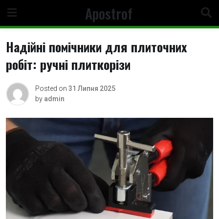
Skip
Apostrof
to
content
Надійні помічники для плиточних
робіт: ручні плиткорізи
Posted on
31 Липня 2025
by
admin