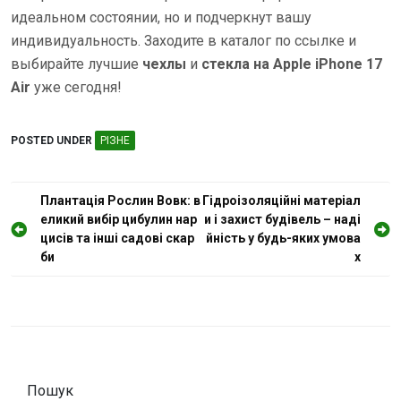
идеальном состоянии, но и подчеркнут вашу
индивидуальность. Заходите в каталог по ссылке и
выбирайте лучшие
чехлы
и
стекла на Apple iPhone 17
Air
уже сегодня!
POSTED UNDER
РІЗНЕ
Н
Плантація Рослин Вовк: в
Гідроізоляційні матеріал
еликий вибір цибулин нар
и і захист будівель – наді
а
цисів та інші садові скар
йність у будь-яких умова
в
би
х
і
г
а
ц
і
Пошук