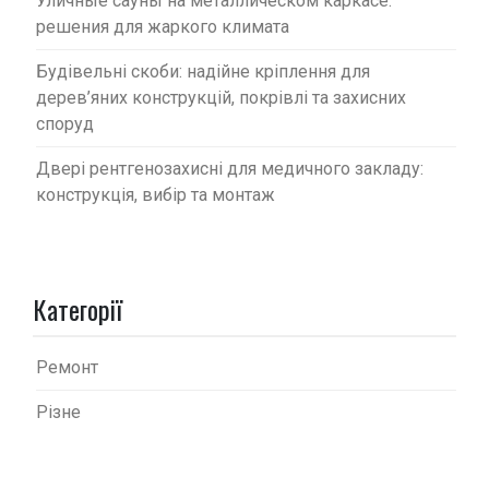
Уличные сауны на металлическом каркасе:
решения для жаркого климата
Будівельні скоби: надійне кріплення для
дерев’яних конструкцій, покрівлі та захисних
споруд
Двері рентгенозахисні для медичного закладу:
конструкція, вибір та монтаж
Категорії
Ремонт
Різне