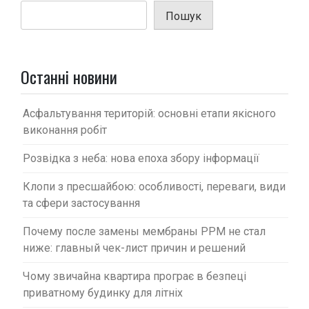
я
Пошук
з
а
п
Останні новини
и
с
Асфальтування територій: основні етапи якісного
виконання робіт
і
в
Розвідка з неба: нова епоха збору інформації
Клопи з пресшайбою: особливості, переваги, види
та сфери застосування
Почему после замены мембраны PPM не стал
ниже: главный чек-лист причин и решений
Чому звичайна квартира програє в безпеці
приватному будинку для літніх