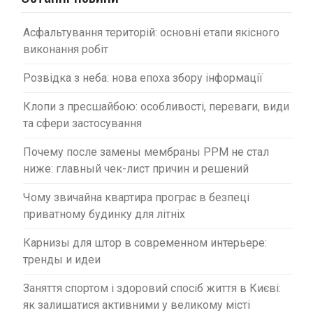
и
с
Асфальтування територій: основні етапи якісного
виконання робіт
і
в
Розвідка з неба: нова епоха збору інформації
Клопи з пресшайбою: особливості, переваги, види
та сфери застосування
Почему после замены мембраны PPM не стал
ниже: главный чек-лист причин и решений
Чому звичайна квартира програє в безпеці
приватному будинку для літніх
Карнизы для штор в современном интерьере:
тренды и идеи
Заняття спортом і здоровий спосіб життя в Києві:
як залишатися активними у великому місті