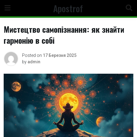
Skip
Apostrof
to
content
Мистецтво самопізнання: як знайти
гармонію в собі
Posted on
17 Березня 2025
by
admin