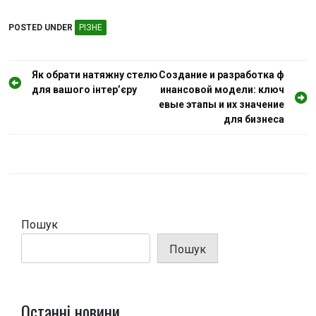
POSTED UNDER
РІЗНЕ
Н
Як обрати натяжну стелю
Создание и разработка ф
для вашого інтер’єру
инансовой модели: ключ
а
евые этапы и их значение
в
для бизнеса
і
г
а
ц
і
Пошук
я
Пошук
з
а
п
Останні новини