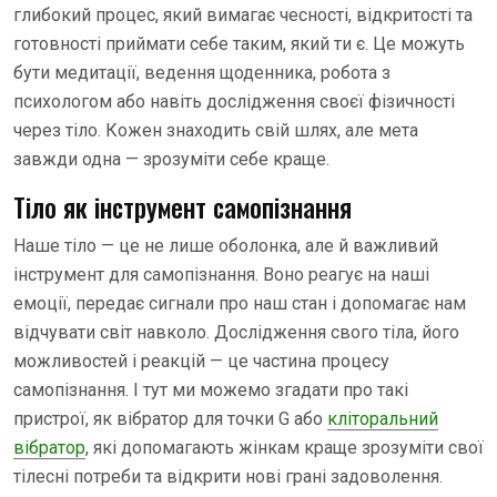
глибокий процес, який вимагає чесності, відкритості та
готовності приймати себе таким, який ти є. Це можуть
бути медитації, ведення щоденника, робота з
психологом або навіть дослідження своєї фізичності
через тіло. Кожен знаходить свій шлях, але мета
завжди одна — зрозуміти себе краще.
Тіло як інструмент самопізнання
Наше тіло — це не лише оболонка, але й важливий
інструмент для самопізнання. Воно реагує на наші
емоції, передає сигнали про наш стан і допомагає нам
відчувати світ навколо. Дослідження свого тіла, його
можливостей і реакцій — це частина процесу
самопізнання. І тут ми можемо згадати про такі
пристрої, як вібратор для точки G або
кліторальний
вібратор
, які допомагають жінкам краще зрозуміти свої
тілесні потреби та відкрити нові грані задоволення.