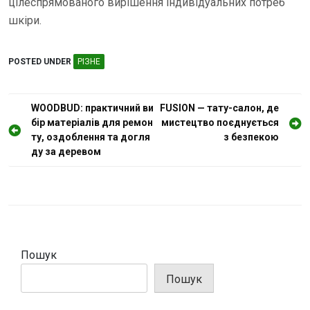
цілеспрямованого вирішення індивідуальних потреб
шкіри.
POSTED UNDER
РІЗНЕ
Н
WOODBUD: практичний ви
FUSION — тату-салон, де
бір матеріалів для ремон
мистецтво поєднується
а
ту, оздоблення та догля
з безпекою
в
ду за деревом
і
г
а
ц
і
Пошук
я
Пошук
з