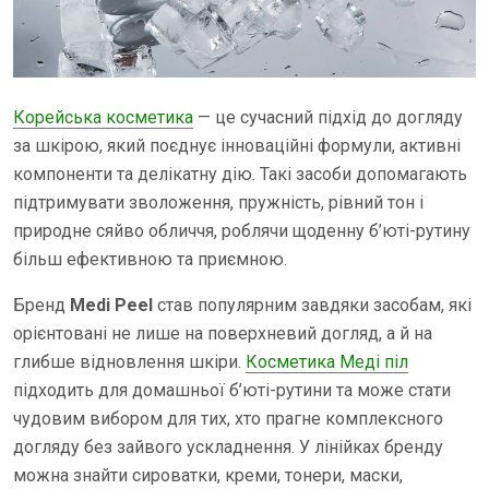
Корейська косметика
— це сучасний підхід до догляду
за шкірою, який поєднує інноваційні формули, активні
компоненти та делікатну дію. Такі засоби допомагають
підтримувати зволоження, пружність, рівний тон і
природне сяйво обличчя, роблячи щоденну б’юті-рутину
більш ефективною та приємною.
Бренд
Medi Peel
став популярним завдяки засобам, які
орієнтовані не лише на поверхневий догляд, а й на
глибше відновлення шкіри.
Косметика Меді піл
підходить для домашньої б’юті-рутини та може стати
чудовим вибором для тих, хто прагне комплексного
догляду без зайвого ускладнення. У лінійках бренду
можна знайти сироватки, креми, тонери, маски,