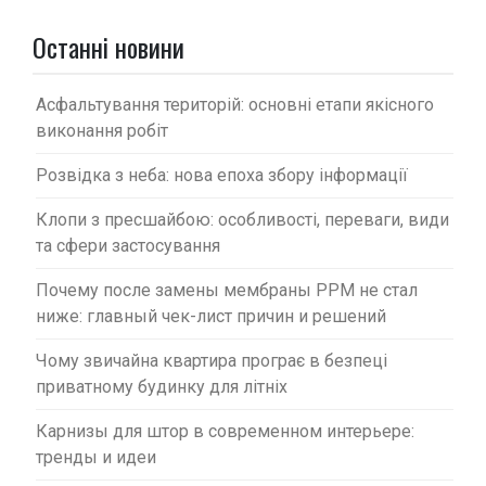
а
п
Останні новини
и
с
Асфальтування територій: основні етапи якісного
виконання робіт
і
в
Розвідка з неба: нова епоха збору інформації
Клопи з пресшайбою: особливості, переваги, види
та сфери застосування
Почему после замены мембраны PPM не стал
ниже: главный чек-лист причин и решений
Чому звичайна квартира програє в безпеці
приватному будинку для літніх
Карнизы для штор в современном интерьере:
тренды и идеи