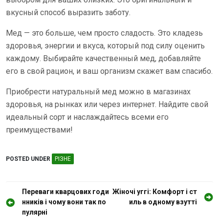
вкусный способ выразить заботу.
Мед — это больше, чем просто сладость. Это кладезь
здоровья, энергии и вкуса, который под силу оценить
каждому. Выбирайте качественный мед, добавляйте
его в свой рацион, и ваш организм скажет вам спасибо.
Приобрести натуральный мед можно в магазинах
здоровья, на рынках или через интернет. Найдите свой
идеальный сорт и наслаждайтесь всеми его
преимуществами!
POSTED UNDER
РІЗНЕ
Н
Переваги кварцових годи
Жіночі уггі: Комфорт і ст
нників і чому вони так по
иль в одному взутті
а
пулярні