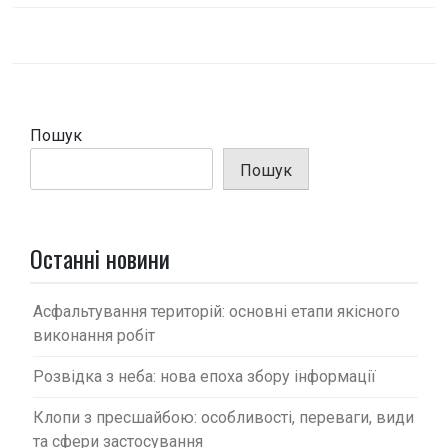
в
і
г
а
ц
Пошук
і
Пошук
я
з
а
Останні новини
п
и
Асфальтування територій: основні етапи якісного
с
виконання робіт
і
Розвідка з неба: нова епоха збору інформації
в
Клопи з пресшайбою: особливості, переваги, види
та сфери застосування