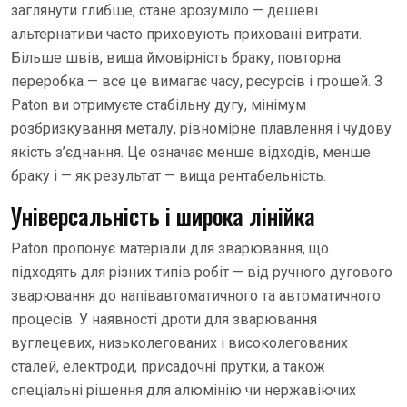
заглянути глибше, стане зрозуміло — дешеві
альтернативи часто приховують приховані витрати.
Більше швів, вища ймовірність браку, повторна
переробка — все це вимагає часу, ресурсів і грошей. З
Paton ви отримуєте стабільну дугу, мінімум
розбризкування металу, рівномірне плавлення і чудову
якість з’єднання. Це означає менше відходів, менше
браку і — як результат — вища рентабельність.
Універсальність і широка лінійка
Paton пропонує матеріали для зварювання, що
підходять для різних типів робіт — від ручного дугового
зварювання до напівавтоматичного та автоматичного
процесів. У наявності дроти для зварювання
вуглецевих, низьколегованих і високолегованих
сталей, електроди, присадочні прутки, а також
спеціальні рішення для алюмінію чи нержавіючих