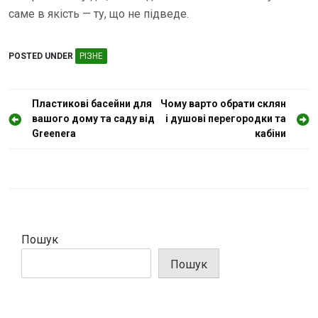
саме в якість — ту, що не підведе.
POSTED UNDER
РІЗНЕ
Н
Пластикові басейни для
Чому варто обрати склян
вашого дому та саду від
і душові перегородки та
а
Greenera
кабіни
в
і
г
а
ц
Пошук
і
Пошук
я
з