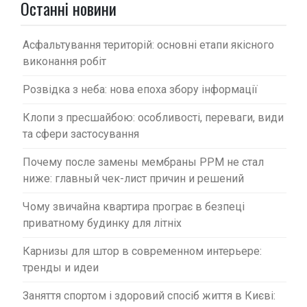
а
Останні новини
п
и
Асфальтування територій: основні етапи якісного
с
виконання робіт
і
Розвідка з неба: нова епоха збору інформації
в
Клопи з пресшайбою: особливості, переваги, види
та сфери застосування
Почему после замены мембраны PPM не стал
ниже: главный чек-лист причин и решений
Чому звичайна квартира програє в безпеці
приватному будинку для літніх
Карнизы для штор в современном интерьере:
тренды и идеи
Заняття спортом і здоровий спосіб життя в Києві: