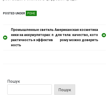
POSTED UNDER
РІЗНЕ
Н
Промышленные светиль
Американская косметика
ники на аккумуляторах: п
для тела: качество, кото
а
рактичность и эффектив
рому можно доверять
в
ность
і
г
а
ц
і
Пошук
я
Пошук
з
а