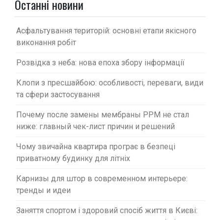
п
Останні новини
и
с
Асфальтування територій: основні етапи якісного
виконання робіт
і
в
Розвідка з неба: нова епоха збору інформації
Клопи з пресшайбою: особливості, переваги, види
та сфери застосування
Почему после замены мембраны PPM не стал
ниже: главный чек-лист причин и решений
Чому звичайна квартира програє в безпеці
приватному будинку для літніх
Карнизы для штор в современном интерьере:
тренды и идеи
Заняття спортом і здоровий спосіб життя в Києві: