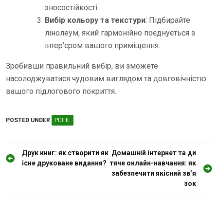
зносостійкості.
Вибір кольору та текстури
: Підбирайте
лінолеум, який гармонійно поєднується з
інтер’єром вашого приміщення.
Зробивши правильний вибір, ви зможете
насолоджуватися чудовим виглядом та довговічністю
вашого підлогового покриття.
POSTED UNDER
РІЗНЕ
Н
Друк книг: як створити як
Домашній інтернет та ди
існе друковане видання?
тяче онлайн-навчання: як
а
забезпечити якісний зв’я
в
зок
і
г