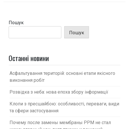
а
ц
і
Пошук
я
Пошук
з
а
п
Останні новини
и
с
Асфальтування територій: основні етапи якісного
виконання робіт
і
в
Розвідка з неба: нова епоха збору інформації
Клопи з пресшайбою: особливості, переваги, види
та сфери застосування
Почему после замены мембраны PPM не стал