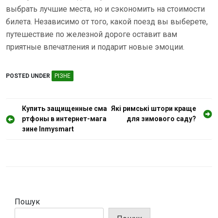
выбрать лучшие места, но и сэкономить на стоимости
билета. Независимо от того, какой поезд вы выберете,
путешествие по железной дороге оставит вам
приятные впечатления и подарит новые эмоции.
POSTED UNDER
РІЗНЕ
Н
Купить защищенные сма
Які римські штори краще
ртфоны в интернет-мага
для зимового саду?
а
зине Inmysmart
в
і
г
а
ц
Пошук
і