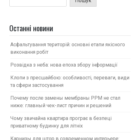
Пошук
я
з
а
Останні новини
п
и
Асфальтування територій: основні етапи якісного
с
виконання робіт
і
Розвідка з неба: нова епоха збору інформації
в
Клопи з пресшайбою: особливості, переваги, види
та сфери застосування
Почему после замены мембраны PPM не стал
ниже: главный чек-лист причин и решений
Чому звичайна квартира програє в безпеці
приватному будинку для літніх
Карнизы для штор в современном интерьере: