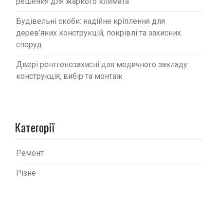
решения для жаркого климата
Будівельні скоби: надійне кріплення для
дерев’яних конструкцій, покрівлі та захисних
споруд
Двері рентгенозахисні для медичного закладу:
конструкція, вибір та монтаж
Категорії
Ремонт
Різне