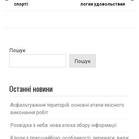
а
спорті
логии удовольствия
в
і
г
а
ц
Пошук
і
Пошук
я
з
а
Останні новини
п
и
Асфальтування територій: основні етапи якісного
с
виконання робіт
і
Розвідка з неба: нова епоха збору інформації
в
Клопи з пресшайбою: особливості, переваги, види