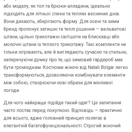
або модалу, як топ та брюки-алладини, ідеально
підходять для літньої спеки та теплих весняних днів.
Вони дихають, зберігають форму. Для осені та зими
бренд пропонує затишні та теплі рішення — вельветові
штани, щільні трикотажні світшоти на блискавці або
молочні штани із теплого трикотажу. Такі комплекти не
тільки зігрівають, але й виглядають сучасно та стильно,
заперечуючи думку про те, що зимовий гардероб має
бути громіздким. Костюми жіночі від Natali Bolgar легко
трансформуються, дозволяючи комбінувати елементи
між собою, створюючи нові образи для мінливої
погоди.
Для чого найкраще підійде такий одяг? Це запитання
часто постає перед покупкою. Відповідь — практично
для всього, адже головний принцип полягає в
елегантній багатофункціональності. Строгий жіночий