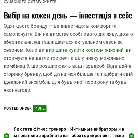
сучасного ритму життя.
Вибір на кожен день — інвестиція в себе
Одяг цього бренду — це інвестиція в комфорт та
самопочуття. Він не вимагає особливого догляду, довго
зберігає вигляд і залишається актуальним сезон за
сезоном. Коли ви
вирішите купити костюм жіночий
, ви
отримуєте не дві чи три речі, а цілу низку можливих
комбінацій, що розширюють ваш гардероб. Відвідайте
сторінку бренду, щоб дізнатися більше та підібрати свій
ідеальний ансамбль для будь-якої пори року та будь-
якої нагоди.
POSTED UNDER
РІЗНЕ
Н
Як стати фітнес тренеро
Интимные вибраторы и в
м і реально заробляти на
ибратор «кролик»: техно