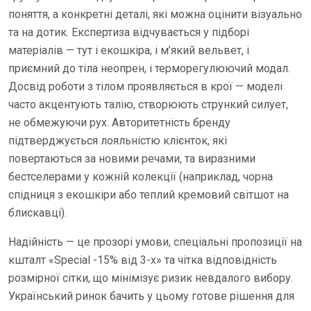
поняття, а конкретні деталі, які можна оцінити візуально
та на дотик. Експертиза відчувається у підборі
матеріалів — тут і екошкіра, і м’який вельвет, і
приємний до тіла неопрен, і терморегулюючий модал.
Досвід роботи з тілом проявляється в крої — моделі
часто акцентують талію, створюють стрункий силует,
не обмежуючи рух. Авторитетність бренду
підтверджується лояльністю клієнток, які
повертаються за новими речами, та виразними
бестселерами у кожній колекції (наприклад, чорна
спідниця з екошкіри або теплий кремовий світшот на
блискавці).
Надійність — це прозорі умови, спеціальні пропозиції на
кшталт «Special -15% від 3-х» та чітка відповідність
розмірної сітки, що мінімізує ризик невдалого вибору.
Український ринок бачить у цьому готове рішення для