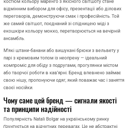
костюм кольору маренго з якісного світшоту стане
відмінним вибором для офісу, презентації або ділових
переговорів, демонструючи смак і професійність. Той
же самий світшот, поєднаний зі спідницею міді з
екошкіри кольору мокко, перетворюється на вечірній
ансамбль.
М’які штани-банани або вишукані брюки з вельвету у
парі з кремовим топом із неопрену — ідеальний
компроміс для обіду з подругами, прогулянки містом
або творчої роботи в кав’ярні. Бренд впевнено займає
свою нішу, пропонуючи одяг, який поважає час і заняття
своєї носійки.
Чому саме цей бренд — сигнали якості
та принципи надійності
Популярність Natali Bolgar на українському ринку
ґрунтується на відчутних перевагах. Це не абстрактні