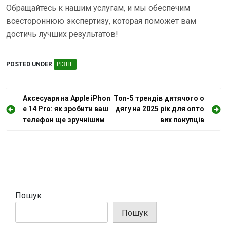
Обращайтесь к нашим услугам, и мы обеспечим
всестороннюю экспертизу, которая поможет вам
достичь лучших результатов!
POSTED UNDER
РІЗНЕ
Н
Аксесуари на Apple iPhon
Топ-5 трендів дитячого о
e 14 Pro: як зробити ваш
дягу на 2025 рік для опто
а
телефон ще зручнішим
вих покупців
в
і
г
а
ц
Пошук
і
Пошук
я