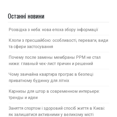
з
а
Останні новини
п
и
Розвідка з неба: нова епоха збору інформації
с
Клопи з пресшайбою: особливості, переваги, види
і
та сфери застосування
в
Почему после замены мембраны PPM не стал
ниже: главный чек-лист причин и решений
Чому звичайна квартира програє в безпеці
приватному будинку для літніх
Карнизы для штор в современном интерьере:
тренды и идеи
Заняття спортом і здоровий спосіб життя в Києві:
як залишатися активними у великому місті