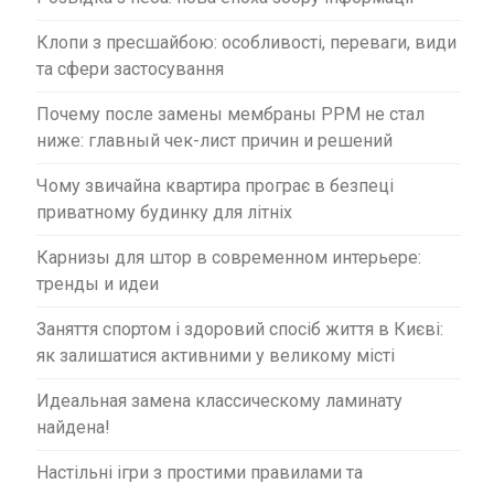
в
Клопи з пресшайбою: особливості, переваги, види
та сфери застосування
Почему после замены мембраны PPM не стал
ниже: главный чек-лист причин и решений
Чому звичайна квартира програє в безпеці
приватному будинку для літніх
Карнизы для штор в современном интерьере:
тренды и идеи
Заняття спортом і здоровий спосіб життя в Києві:
як залишатися активними у великому місті
Идеальная замена классическому ламинату
найдена!
Настільні ігри з простими правилами та