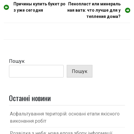
Н
Причины купить букет ро
Пенопласт или минераль
з уже сегодня
ная вата: что лучше для у
а
тепления дома?
в
і
г
а
ц
Пошук
і
Пошук
я
з
а
Останні новини
п
и
Асфальтування територій: основні етапи якісного
с
виконання робіт
і
Розвідка з неба: нова епоха збору інформації