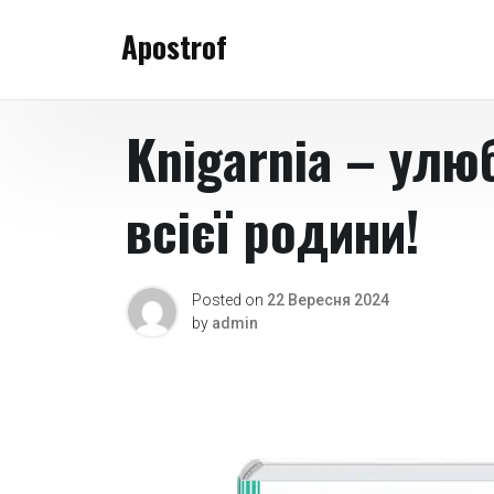
Skip
Apostrof
to
content
Knigarnia – улю
всієї родини!
Posted on
22 Вересня 2024
by
admin