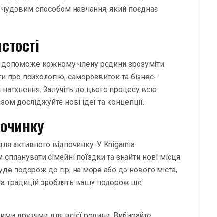
е чудовим способом навчання, який поєднає
стості
 що допоможе кожному члену родини зрозуміти
ги про психологію, саморозвиток та бізнес-
натхнення. Залучіть до цього процесу всю
разом досліджуйте нові ідеї та концепції.
починку
я активного відпочинку. У Knigarnia
 спланувати сімейні поїздки та знайти нові місця
уде подорож до гір, на море або до нового міста,
 та традицій зроблять вашу подорож ще
ькими друзями для всієї родини. Вибирайте