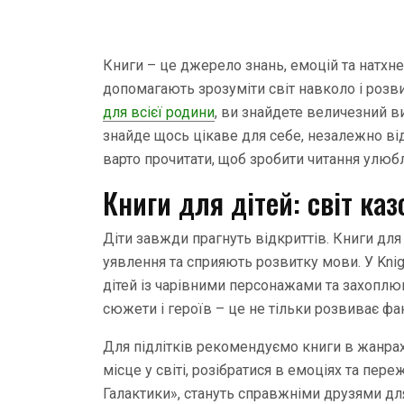
Книги – це джерело знань, емоцій та натхне
допомагають зрозуміти світ навколо і розв
для всієї родини
, ви знайдете величезний виб
знайде щось цікаве для себе, незалежно від 
варто прочитати, щоб зробити читання улюб
Книги для дітей: світ каз
Діти завжди прагнуть відкриттів. Книги дл
уявлення та сприяють розвитку мови. У Kniga
дітей із чарівними персонажами та захоплю
сюжети і героїв – це не тільки розвиває фан
Для підлітків рекомендуємо книги в жанрах
місце у світі, розібратися в емоціях та переж
Галактики», стануть справжніми друзями дл