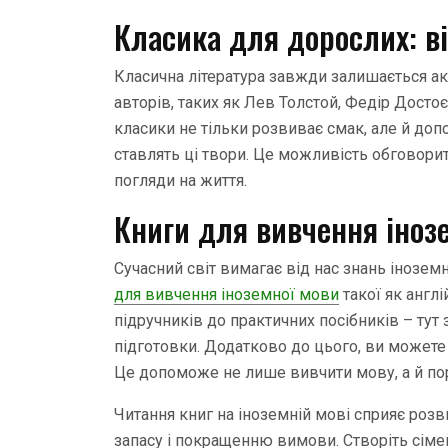
Класика для дорослих: ві
Класична література завжди залишається ак
авторів, таких як Лев Толстой, Федір Досто
класики не тільки розвиває смак, але й допо
ставлять ці твори. Це можливість обговорит
погляди на життя.
Книги для вивчення іноз
Сучасний світ вимагає від нас знань інозем
для вивчення іноземної мови
такої як англі
підручників до практичних посібників – тут
підготовки. Додатково до цього, ви может
Це допоможе не лише вивчити мову, а й пор
Читання книг на іноземній мові сприяє ро
запасу і покращенню вимови. Створіть сімейн