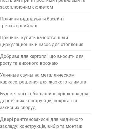
Настільні ігри з простими правилами та
захоплюючим сюжетом
Причини відвідувати басейн і
тренажерний зал
Причины купить качественный
циркуляционный насос для отопления
Добрива для картоплі: що вносити для
росту та високого врожаю
Уличные сауны на металлическом
каркасе: решения для жаркого климата
Будівельні скоби: надійне кріплення для
дерев’яних конструкцій, покрівлі та
захисних споруд
Двері рентгенозахисні для медичного
закладу: конструкція, вибір та монтаж