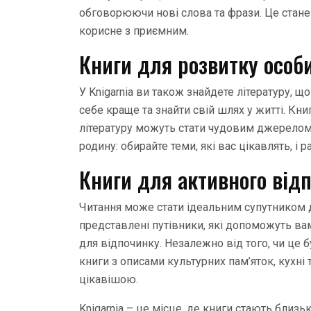
обговорюючи нові слова та фрази. Це стан
корисне з приємним.
Книги для розвитку особи
У Knigarnia ви також знайдете літературу,
себе краще та знайти свій шлях у житті. Кни
літературу можуть стати чудовим джерелом 
родину: обирайте теми, які вас цікавлять, і 
Книги для активного від
Читання може стати ідеальним супутником дл
представлені путівники, які допоможуть вам
для відпочинку. Незалежно від того, чи це б
книги з описами культурних пам’яток, кухні
цікавішою.
Knigarnia – це місце, де книги стають близ