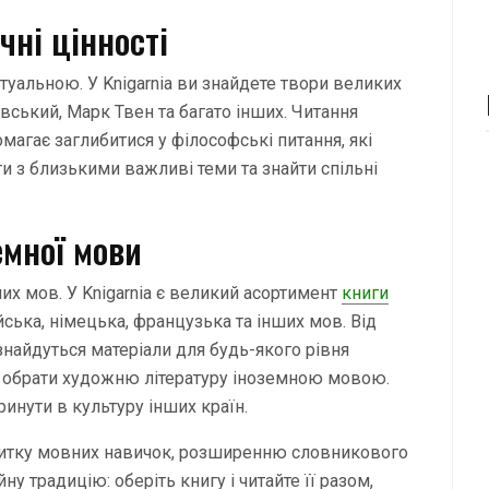
чні цінності
туальною. У Knigarnia ви знайдете твори великих
євський, Марк Твен та багато інших. Читання
магає заглибитися у філософські питання, які
и з близькими важливі теми та знайти спільні
емної мови
них мов. У Knigarnia є великий асортимент
книги
йська, німецька, французька та інших мов. Від
 знайдуться матеріали для будь-якого рівня
е обрати художню літературу іноземною мовою.
инути в культуру інших країн.
звитку мовних навичок, розширенню словникового
у традицію: оберіть книгу і читайте її разом,