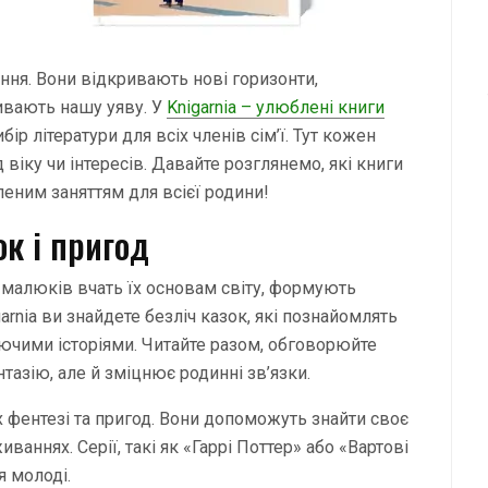
ння. Вони відкривають нові горизонти,
ивають нашу уяву. У
Knigarnia – улюблені книги
ір літератури для всіх членів сім’ї. Тут кожен
віку чи інтересів. Давайте розглянемо, які книги
леним заняттям для всієї родини!
ок і пригод
я малюків вчать їх основам світу, формують
rnia ви знайдете безліч казок, які познайомлять
ючими історіями. Читайте разом, обговорюйте
тазію, але й зміцнює родинні зв’язки.
 фентезі та пригод. Вони допоможуть знайти своє
иваннях. Серії, такі як «Гаррі Поттер» або «Вартові
я молоді.