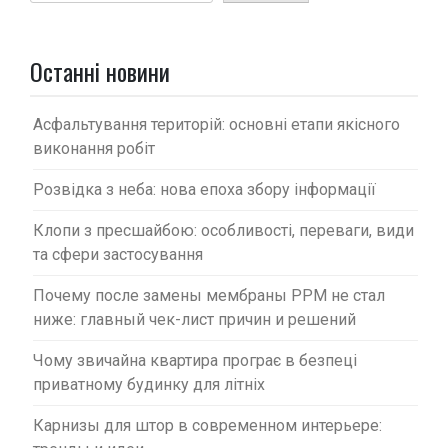
я
з
а
Останні новини
п
и
Асфальтування територій: основні етапи якісного
с
виконання робіт
і
Розвідка з неба: нова епоха збору інформації
в
Клопи з пресшайбою: особливості, переваги, види
та сфери застосування
Почему после замены мембраны PPM не стал
ниже: главный чек-лист причин и решений
Чому звичайна квартира програє в безпеці
приватному будинку для літніх
Карнизы для штор в современном интерьере: