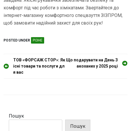
завдань. Якісні рукавички забезпечать безпеку та
комфорт під час роботи з хімікатами. Звертайтеся до
інтернет-магазину комфортного спецвзуття ЗІЗПРОМ,
щоб замовити надійний захист для своїх рук!
POSTED UNDER
РІЗНЕ
Н
ТОВ «ФОРСАЖ СТОР»: Як
Що подарувати на День З
існі товари та послуги дл
акоханих у 2025 році
а
я вас
в
і
г
а
ц
Пошук
і
Пошук