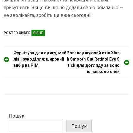
присутність. Якщо ви ще не додали свою компанію —
не зволікайте, зробіть це вже сьогодні!
POSTED UNDER
РІЗНЕ
Н
Фурнітура для одягу, меб
Розгладжуючий стік Xlas
лів і рукоділля: широкий
h Smooth Out Retinol Eye S
а
вибір на PIM
tick для догляду за зоно
в
ю навколо очей
і
г
а
ц
і
Пошук
я
Пошук