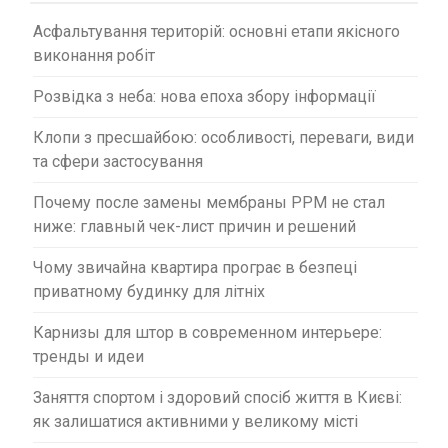
и
Асфальтування територій: основні етапи якісного
с
виконання робіт
і
Розвідка з неба: нова епоха збору інформації
в
Клопи з пресшайбою: особливості, переваги, види
та сфери застосування
Почему после замены мембраны PPM не стал
ниже: главный чек-лист причин и решений
Чому звичайна квартира програє в безпеці
приватному будинку для літніх
Карнизы для штор в современном интерьере:
тренды и идеи
Заняття спортом і здоровий спосіб життя в Києві:
як залишатися активними у великому місті