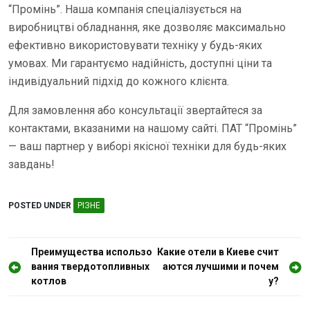
“Промінь”. Наша компанія спеціалізується на
виробництві обладнання, яке дозволяє максимально
ефективно використовувати техніку у будь-яких
умовах. Ми гарантуємо надійність, доступні ціни та
індивідуальний підхід до кожного клієнта.
Для замовлення або консультації звертайтеся за
контактами, вказаними на нашому сайті. ПАТ “Промінь”
— ваш партнер у виборі якісної техніки для будь-яких
завдань!
POSTED UNDER
РІЗНЕ
Н
Преимущества использо
Какие отели в Киеве счит
вания твердотопливных
аются лучшими и почем
а
котлов
у?
в