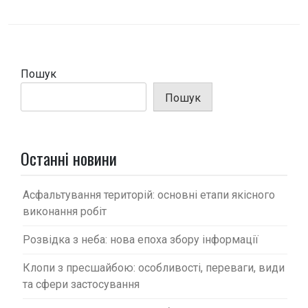
і
г
а
ц
Пошук
і
Пошук
я
з
а
Останні новини
п
и
Асфальтування територій: основні етапи якісного
с
виконання робіт
і
Розвідка з неба: нова епоха збору інформації
в
Клопи з пресшайбою: особливості, переваги, види
та сфери застосування