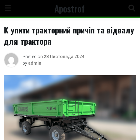
Skip
Apostrof
to
content
К упити тракторний причіп та відвалу
для трактора
Posted on
28 Листопада 2024
by
admin