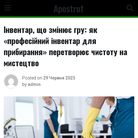
Skip
Apostrof
to
content
Інвентар, що змінює гру: як
«професійний інвентар для
прибирання» перетворює чистоту на
мистецтво
Posted on
29 Червня 2025
by
admin