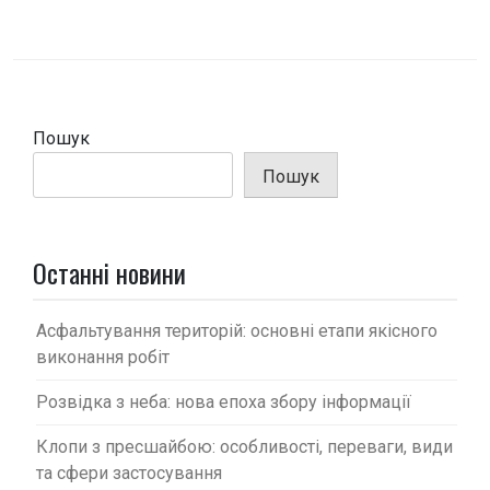
і
г
а
ц
і
Пошук
я
Пошук
з
а
п
Останні новини
и
с
Асфальтування територій: основні етапи якісного
виконання робіт
і
в
Розвідка з неба: нова епоха збору інформації
Клопи з пресшайбою: особливості, переваги, види
та сфери застосування