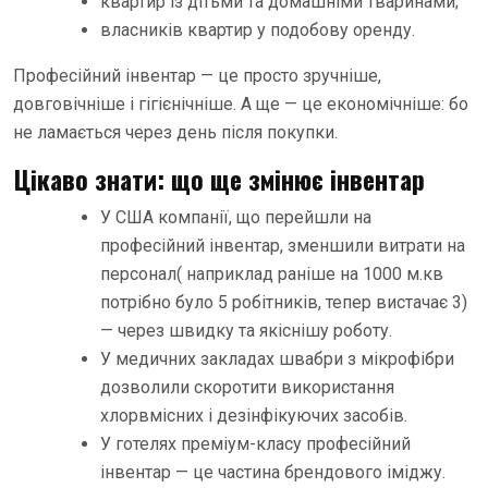
квартир із дітьми та домашніми тваринами;
власників квартир у подобову оренду.
Професійний інвентар — це просто зручніше,
довговічніше і гігієнічніше. А ще — це економічніше: бо
не ламається через день після покупки.
Цікаво знати: що ще змінює інвентар
У США компанії, що перейшли на
професійний інвентар, зменшили витрати на
персонал( наприклад раніше на 1000 м.кв
потрібно було 5 робітників, тепер вистачає 3)
— через швидку та якіснішу роботу.
У медичних закладах швабри з мікрофібри
дозволили скоротити використання
хлорвмісних і дезінфікуючих засобів.
У готелях преміум-класу професійний
інвентар — це частина брендового іміджу.