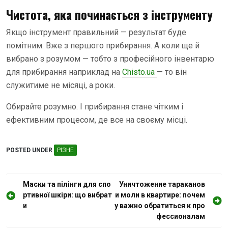
Чистота, яка починається з інструменту
Якщо інструмент правильний — результат буде
помітним. Вже з першого прибирання. А коли ще й
вибрано з розумом — тобто з професійного інвентарю
для прибирання наприклад на
Chisto.ua
— то він
служитиме не місяці, а роки.
Обирайте розумно. І прибирання стане чітким і
ефективним процесом, де все на своєму місці.
POSTED UNDER
РІЗНЕ
Н
Маски та пілінги для спо
Уничтожение тараканов
ртивної шкіри: що вибрат
и моли в квартире: почем
а
и
у важно обратиться к про
в
фессионалам