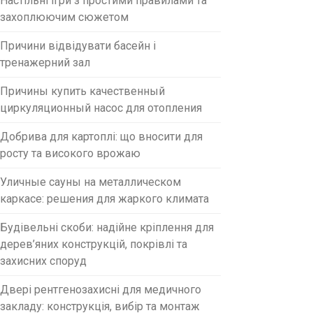
Настільні ігри з простими правилами та
захоплюючим сюжетом
Причини відвідувати басейн і
тренажерний зал
Причины купить качественный
циркуляционный насос для отопления
Добрива для картоплі: що вносити для
росту та високого врожаю
Уличные сауны на металлическом
каркасе: решения для жаркого климата
Будівельні скоби: надійне кріплення для
дерев’яних конструкцій, покрівлі та
захисних споруд
Двері рентгенозахисні для медичного
закладу: конструкція, вибір та монтаж