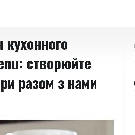
н кухонного
enu: створюйте
ри разом з нами