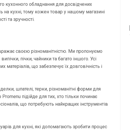
ого кухонного обладнання для досвідчених
ть на кухні, тому кожен товар у нашому магазині
і та зручності.
 вражає своєю різноманітністю. Ми пропонуємо
 випічки, пічки, чайники та багато іншого. Усі
х матеріалів, що забезпечує їх довговічність і
иделки, шпателі, терки, різноманітні форми для
р Promenu підійде для тих, хто тільки починає
есіоналів, що потребують найкращих інструментів
арів для кухні, які допомагають зробити процес