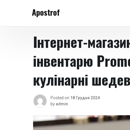
Skip
Apostrof
to
content
Інтернет-магази
інвентарю Prom
кулінарні шедев
Posted on
18 Грудня 2024
by
admin