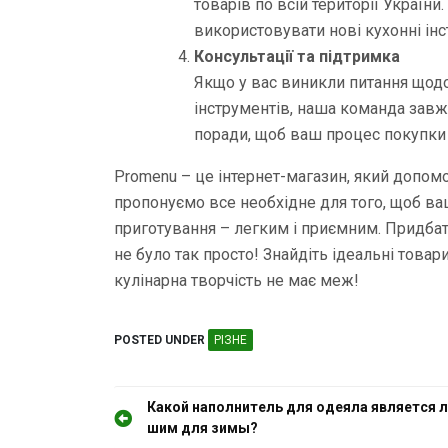
товарів по всій території Україн
використовувати нові кухонні інс
Консультації та підтримка
Якщо у вас виникли питання щод
інструментів, наша команда завж
поради, щоб ваш процес покупки
Promenu – це інтернет-магазин, який допом
пропонуємо все необхідне для того, щоб ва
приготування – легким і приємним. Придбати
не було так просто! Знайдіть ідеальні товари
кулінарна творчість не має меж!
POSTED UNDER
РІЗНЕ
Н
Какой наполнитель для одеяла является л
шим для зимы?