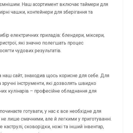
иємнішим. Наш асортимент включає таймери для
мірні чашки, контейнери для зберігання та
ір електричних приладів: блендери, міксери,
ристрої, які значно полегшать процес
осягти чудових результатів.
а наш сайт, знаходив щось корисне для себе. Для
а зручні інструменти, які дозволять швидко
ених кулінарів – професійне обладнання для
очинаєте готувати, у нас є все необхідне для
 не лише смачними, але й легкими у приготуванні.
 каструлі, сковорідки, ножі та інший інвентар,