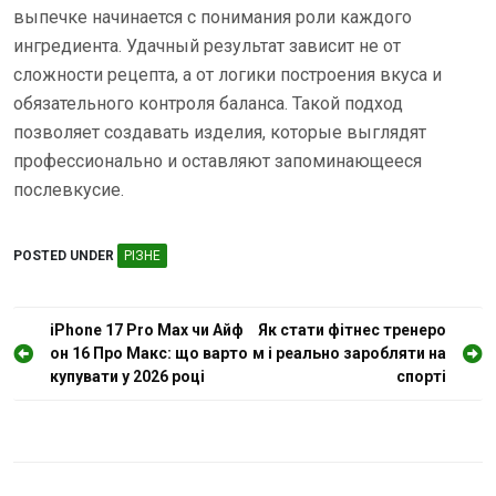
выпечке начинается с понимания роли каждого
ингредиента. Удачный результат зависит не от
сложности рецепта, а от логики построения вкуса и
обязательного контроля баланса. Такой подход
позволяет создавать изделия, которые выглядят
профессионально и оставляют запоминающееся
послевкусие.
POSTED UNDER
РІЗНЕ
Н
iPhone 17 Pro Max чи Айф
Як стати фітнес тренеро
он 16 Про Макс: що варто
м і реально заробляти на
а
купувати у 2026 році
спорті
в
і
г