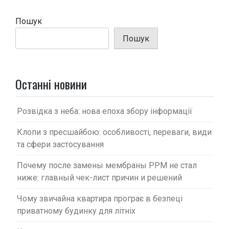
а
ц
Пошук
і
Пошук
я
з
а
Останні новини
п
и
Розвідка з неба: нова епоха збору інформації
с
Клопи з пресшайбою: особливості, переваги, види
і
та сфери застосування
в
Почему после замены мембраны PPM не стал
ниже: главный чек-лист причин и решений
Чому звичайна квартира програє в безпеці
приватному будинку для літніх