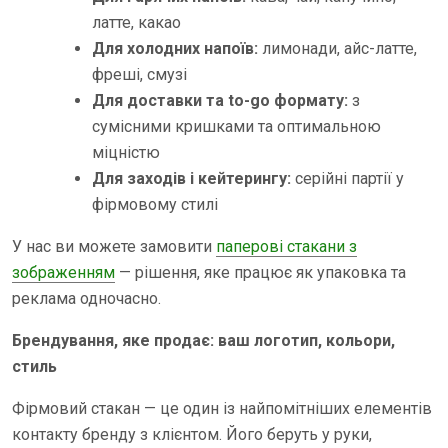
латте, какао
Для холодних напоїв:
лимонади, айс-латте,
фреші, смузі
Для доставки та to-go формату:
з
сумісними кришками та оптимальною
міцністю
Для заходів і кейтерингу:
серійні партії у
фірмовому стилі
У нас ви можете замовити
паперові стакани з
зображенням
— рішення, яке працює як упаковка та
реклама одночасно.
Брендування, яке продає: ваш логотип, кольори,
стиль
Фірмовий стакан — це один із найпомітніших елементів
контакту бренду з клієнтом. Його беруть у руки,