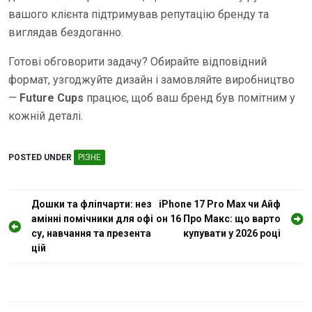
вашого клієнта підтримував репутацію бренду та
виглядав бездоганно.
Готові обговорити задачу? Обирайте відповідний
формат, узгоджуйте дизайн і замовляйте виробництво
—
Future Cups
працює, щоб ваш бренд був помітним у
кожній деталі.
POSTED UNDER
РІЗНЕ
Н
Дошки та фліпчарти: нез
iPhone 17 Pro Max чи Айф
амінні помічники для офі
он 16 Про Макс: що варто
а
су, навчання та презента
купувати у 2026 році
в
цій
і
г
а