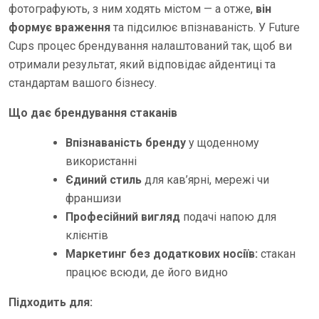
фотографують, з ним ходять містом — а отже,
він
формує враження
та підсилює впізнаваність. У Future
Cups процес брендування налаштований так, щоб ви
отримали результат, який відповідає айдентиці та
стандартам вашого бізнесу.
Що дає брендування стаканів
Впізнаваність бренду
у щоденному
використанні
Єдиний стиль
для кав’ярні, мережі чи
франшизи
Професійний вигляд
подачі напою для
клієнтів
Маркетинг без додаткових носіїв:
стакан
працює всюди, де його видно
Підходить для: