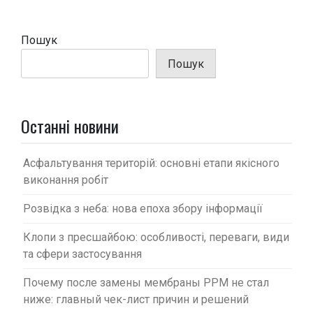
ц
і
Пошук
я
Пошук
з
а
п
Останні новини
и
с
Асфальтування територій: основні етапи якісного
виконання робіт
і
в
Розвідка з неба: нова епоха збору інформації
Клопи з пресшайбою: особливості, переваги, види
та сфери застосування
Почему после замены мембраны PPM не стал
ниже: главный чек-лист причин и решений