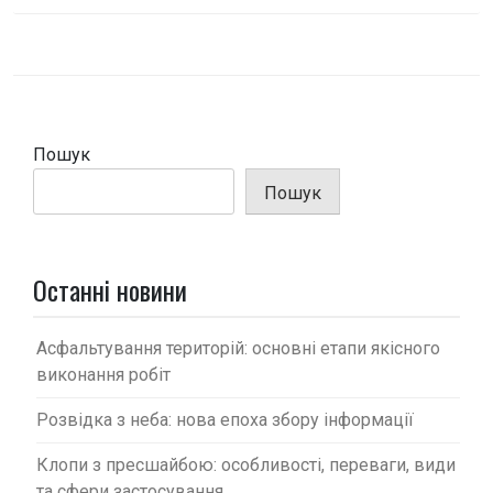
і
г
а
ц
і
Пошук
я
Пошук
з
а
п
Останні новини
и
с
Асфальтування територій: основні етапи якісного
виконання робіт
і
в
Розвідка з неба: нова епоха збору інформації
Клопи з пресшайбою: особливості, переваги, види
та сфери застосування