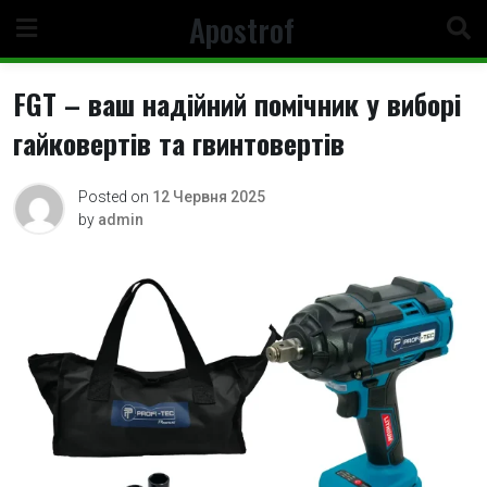
Skip
Apostrof
to
content
FGT – ваш надійний помічник у виборі
гайковертів та гвинтовертів
Posted on
12 Червня 2025
by
admin