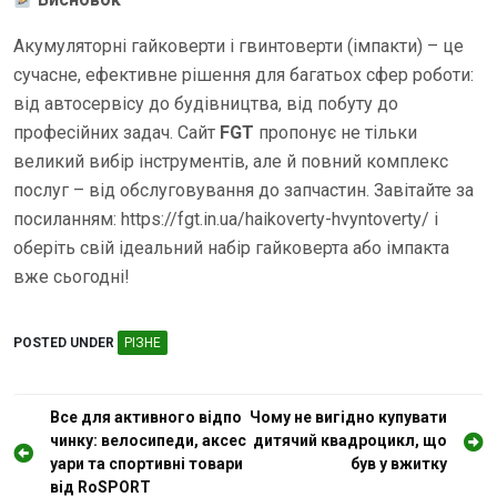
Акумуляторні гайковерти і гвинтоверти (імпакти) – це
сучасне, ефективне рішення для багатьох сфер роботи:
від автосервісу до будівництва, від побуту до
професійних задач. Сайт
FGT
пропонує не тільки
великий вибір інструментів, але й повний комплекс
послуг – від обслуговування до запчастин. Завітайте за
посиланням: https://fgt.in.ua/haikoverty-hvyntoverty/ і
оберіть свій ідеальний набір гайковерта або імпакта
вже сьогодні!
POSTED UNDER
РІЗНЕ
Н
Все для активного відпо
Чому не вигідно купувати
чинку: велосипеди, аксес
дитячий квадроцикл, що
а
уари та спортивні товари
був у вжитку
в
від RoSPORT