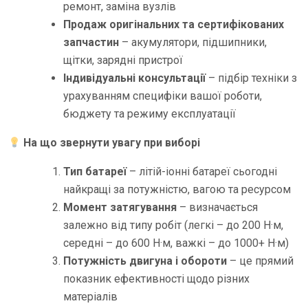
ремонт, заміна вузлів
Продаж оригінальних та сертифікованих
запчастин
– акумулятори, підшипники,
щітки, зарядні пристрої
Індивідуальні консультації
– підбір техніки з
урахуванням специфіки вашої роботи,
бюджету та режиму експлуатації
На що звернути увагу при виборі
Тип батареї
– літій-іонні батареї сьогодні
найкращі за потужністю, вагою та ресурсом
Момент затягування
– визначається
залежно від типу робіт (легкі – до 200 Н·м,
середні – до 600 Н·м, важкі – до 1000+ Н·м)
Потужність двигуна і обороти
– це прямий
показник ефективності щодо різних
матеріалів