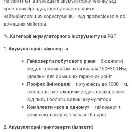
На сайті
FGT
ви знайдете акумуляторну техніку від
провідних брендів, здатну задовольнити
найвибагливіших користувачів – від професіоналів до
домашніх майстрів.
Категорії акумуляторного інструменту на FGT
1. Акумуляторні гайковерти
Гайковерти побутового рівня
– бюджетні
моделі з моментом затягування 150–300 Н·м,
ідеальні для домашніх гаражних робіт
Професійні моделі
– потужність до 1000 Н·м,
шестерні з металевими редукторами, захист
від пилу і вологи, великі акумулятори
Комплекти «все в одному»
– гайковерт +
комплект насадок + запасні батареї
2. Акумуляторні гвинтоверти (імпакти)