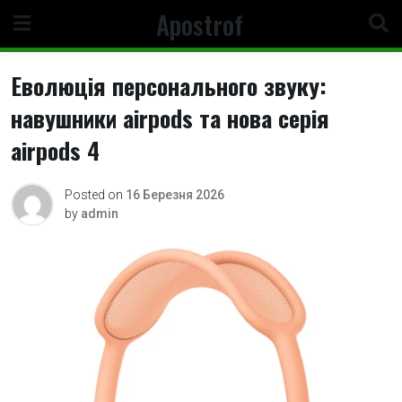
Skip
Apostrof
to
content
Еволюція персонального звуку:
навушники airpods та нова серія
airpods 4
Posted on
16 Березня 2026
by
admin