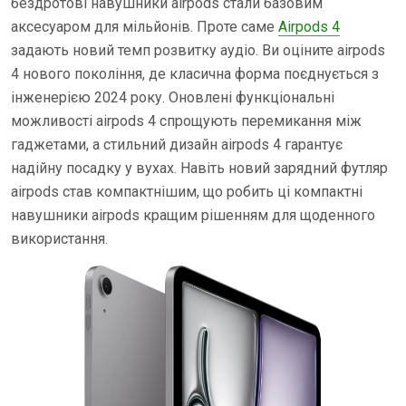
бездротові навушники airpods стали базовим
аксесуаром для мільйонів. Проте саме
Airpods 4
задають новий темп розвитку аудіо. Ви оціните airpods
4 нового покоління, де класична форма поєднується з
інженерією 2024 року. Оновлені функціональні
можливості airpods 4 спрощують перемикання між
гаджетами, а стильний дизайн airpods 4 гарантує
надійну посадку у вухах. Навіть новий зарядний футляр
airpods став компактнішим, що робить ці компактні
навушники airpods кращим рішенням для щоденного
використання.