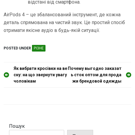
відстані від смартфона.
AirPods 4 – це збалансований інструмент, де кожна
деталь спрямована на чистий звук. Це простий спосіб
отримати якісне аудіо в будь-якій ситуації.
POSTED UNDER
РІЗНЕ
Н
Як вибрати кросівки на ве
Почему выгодно заказат
сну: на що звернути увагу
ь сток оптом для прода
а
чоловікам
жи брендовой одежды
в
і
г
а
ц
Пошук
і