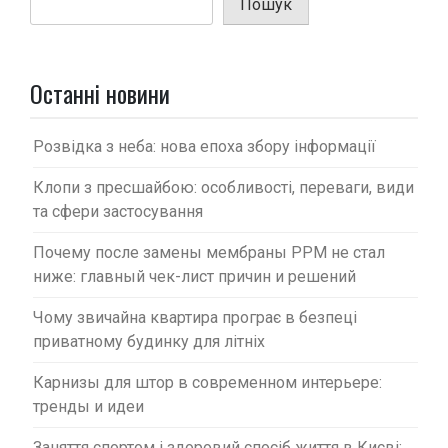
Пошук
я
з
а
Останні новини
п
и
Розвідка з неба: нова епоха збору інформації
с
Клопи з пресшайбою: особливості, переваги, види
і
та сфери застосування
в
Почему после замены мембраны PPM не стал
ниже: главный чек-лист причин и решений
Чому звичайна квартира програє в безпеці
приватному будинку для літніх
Карнизы для штор в современном интерьере:
тренды и идеи
Заняття спортом і здоровий спосіб життя в Києві: