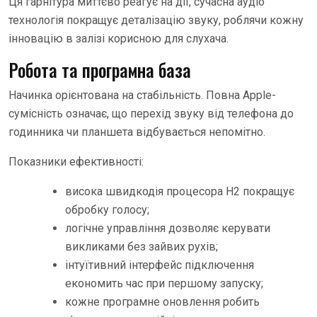
Ця гарнітура миттєво реагує на дії, сучасна аудіо
технологія покращує деталізацію звуку, роблячи кожну
інновацію в залізі корисною для слухача.
Робота та програмна база
Начинка орієнтована на стабільність. Повна Apple-
сумісність означає, що перехід звуку від телефона до
годинника чи планшета відбувається непомітно.
Показники ефективності:
висока швидкодія процесора H2 покращує
обробку голосу;
логічне управління дозволяє керувати
викликами без зайвих рухів;
інтуїтивний інтерфейс підключення
економить час при першому запуску;
кожне програмне оновлення робить