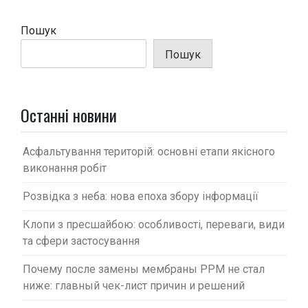
а
ц
Пошук
і
Пошук
я
з
а
Останні новини
п
и
Асфальтування територій: основні етапи якісного
с
виконання робіт
і
Розвідка з неба: нова епоха збору інформації
в
Клопи з пресшайбою: особливості, переваги, види
та сфери застосування
Почему после замены мембраны PPM не стал
ниже: главный чек-лист причин и решений