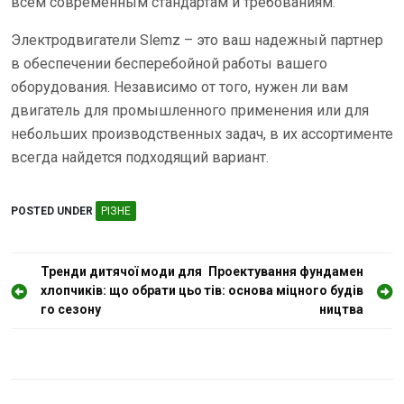
всем современным стандартам и требованиям.
Электродвигатели Slemz – это ваш надежный партнер
в обеспечении бесперебойной работы вашего
оборудования. Независимо от того, нужен ли вам
двигатель для промышленного применения или для
небольших производственных задач, в их ассортименте
всегда найдется подходящий вариант.
POSTED UNDER
РІЗНЕ
Н
Тренди дитячої моди для
Проектування фундамен
хлопчиків: що обрати цьо
тів: основа міцного будів
а
го сезону
ництва
в
і
г