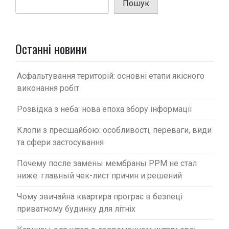
Пошук
я
з
а
Останні новини
п
и
Асфальтування територій: основні етапи якісного
с
виконання робіт
і
Розвідка з неба: нова епоха збору інформації
в
Клопи з пресшайбою: особливості, переваги, види
та сфери застосування
Почему после замены мембраны PPM не стал
ниже: главный чек-лист причин и решений
Чому звичайна квартира програє в безпеці
приватному будинку для літніх