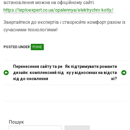
встановлення можна на офіційному сайті:
https://teploexpert.co.ua/opalennya/elektrychni-kotly/
.
Звертайтеся до експертів і створюйте комфорт разом із
сучасними технологіями!
POSTED UNDER
РІЗНЕ
Н
Перенесення сайту та ре
Як підтримувати романти
дизайн: комплексний під
ку у відносинах на вiдста
а
хід до оновлення
нi?
в
і
г
а
ц
Пошук
і