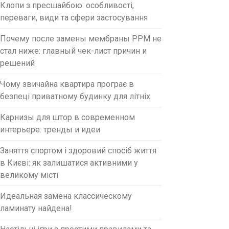
Клопи з пресшайбою: особливості,
переваги, види та сфери застосування
Почему после замены мембраны PPM не
стал ниже: главный чек-лист причин и
решений
Чому звичайна квартира програє в
безпеці приватному будинку для літніх
Карнизы для штор в современном
интерьере: тренды и идеи
Заняття спортом і здоровий спосіб життя
в Києві: як залишатися активними у
великому місті
Идеальная замена классическому
ламинату найдена!