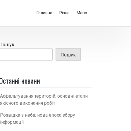
Головна
Різне
Мапа
Пошук
Пошук
Останні новини
Асфальтування територій: основні етапи
якісного виконання робіт
Розвідка з неба: нова епоха збору
інформації