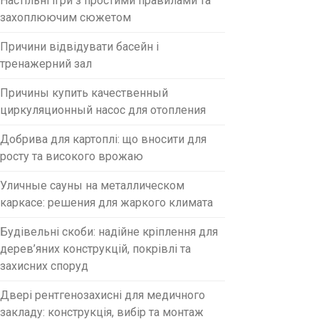
Настільні ігри з простими правилами та
захоплюючим сюжетом
Причини відвідувати басейн і
тренажерний зал
Причины купить качественный
циркуляционный насос для отопления
Добрива для картоплі: що вносити для
росту та високого врожаю
Уличные сауны на металлическом
каркасе: решения для жаркого климата
Будівельні скоби: надійне кріплення для
дерев’яних конструкцій, покрівлі та
захисних споруд
Двері рентгенозахисні для медичного
закладу: конструкція, вибір та монтаж