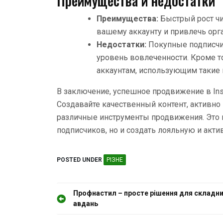
Преимущества и недостатки
Преимущества:
Быстрый рост чи
вашему аккаунту и привлечь орг
Недостатки:
Покупные подписчик
уровень вовлеченности. Кроме то
аккаунтам, использующим такие
В заключение, успешное продвижение в Ins
Создавайте качественный контент, активно
различные инструменты продвижения. Это 
подписчиков, но и создать лояльную и акт
POSTED UNDER
РІЗНЕ
Н
Профнастил – просте рішення для складни
авдань
а