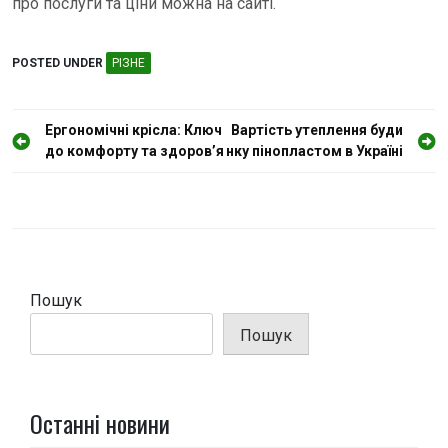
про послуги та ціни можна на сайті.
POSTED UNDER
РІЗНЕ
Н
Ергономічні крісла: Ключ
Вартість утеплення буди
до комфорту та здоров’я
нку пінопластом в Україні
а
в
і
г
а
Пошук
ц
і
Пошук
я
з
Останні новини
а