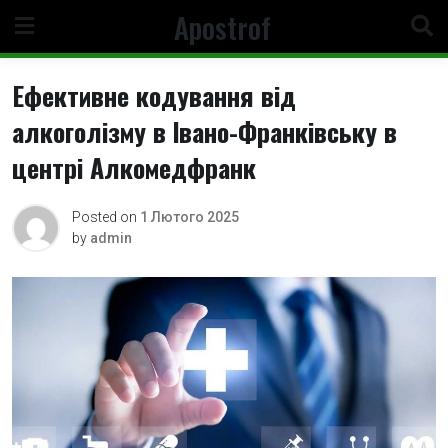
Skip
Apostrof
to
content
Ефективне кодування від
алкоголізму в Івано-Франківську в
центрі Алкомедфранк
Posted on
1 Лютого 2025
by
admin