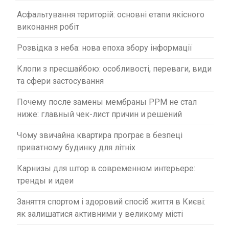
п
Асфальтування територій: основні етапи якісного
и
виконання робіт
с
Розвідка з неба: нова епоха збору інформації
і
в
Клопи з пресшайбою: особливості, переваги, види
та сфери застосування
Почему после замены мембраны PPM не стал
ниже: главный чек-лист причин и решений
Чому звичайна квартира програє в безпеці
приватному будинку для літніх
Карнизы для штор в современном интерьере:
тренды и идеи
Заняття спортом і здоровий спосіб життя в Києві:
як залишатися активними у великому місті