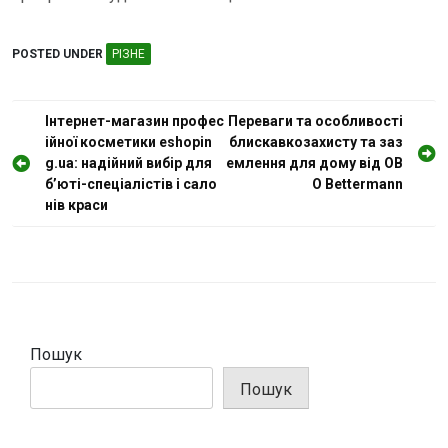
POSTED UNDER
РІЗНЕ
Н
Інтернет-магазин профес
Переваги та особливості
ійної косметики eshopin
блискавкозахисту та заз
а
g.ua: надійний вибір для
емлення для дому від OB
в
б’юті-спеціалістів і сало
O Bettermann
і
нів краси
г
а
ц
і
Пошук
я
з
Пошук
а