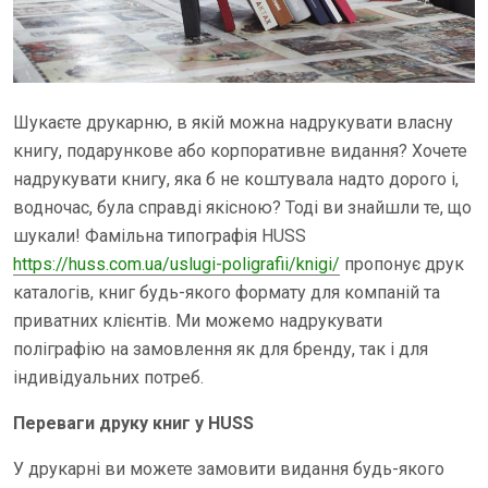
Шукаєте друкарню, в якій можна надрукувати власну
книгу, подарункове або корпоративне видання? Хочете
надрукувати книгу, яка б не коштувала надто дорого і,
водночас, була справді якісною? Тоді ви знайшли те, що
шукали! Фамільна типографія HUSS
https://huss.com.ua/uslugi-poligrafii/knigi/
пропонує друк
каталогів, книг будь-якого формату для компаній та
приватних клієнтів. Ми можемо надрукувати
поліграфію на замовлення як для бренду, так і для
індивідуальних потреб.
Переваги друку книг у HUSS
У друкарні ви можете замовити видання будь-якого