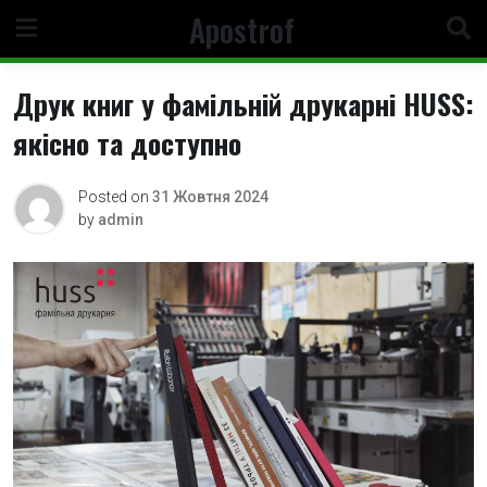
Skip
Apostrof
to
content
Друк книг у фамільній друкарні HUSS:
якісно та доступно
Posted on
31 Жовтня 2024
by
admin