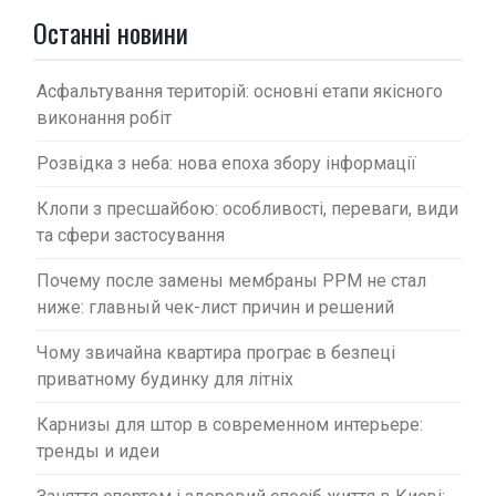
п
Останні новини
и
с
Асфальтування територій: основні етапи якісного
і
виконання робіт
в
Розвідка з неба: нова епоха збору інформації
Клопи з пресшайбою: особливості, переваги, види
та сфери застосування
Почему после замены мембраны PPM не стал
ниже: главный чек-лист причин и решений
Чому звичайна квартира програє в безпеці
приватному будинку для літніх
Карнизы для штор в современном интерьере:
тренды и идеи