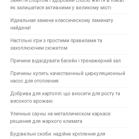
Заняття спортом і здоровий спосіб життя в Києві:
як залишатися активними у великому місті
Идеальная замена классическому ламинату
найдена!
Настільні ігри з простими правилами та
захоплюючим сюжетом
Причини відвідувати басейн і тренажерний зал
Причины купить качественный циркуляционный
насос для отопления
Добрива для картоплі: що вносити для росту та
високого врожаю
Уличные сауны на металлическом каркасе:
решения для жаркого климата
Будівельні скоби: надійне кріплення для