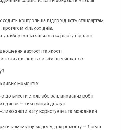
ідмінний сервіс. Клієнти обирають Virastar
роходить контроль на відповідність стандартам.
ні протягом кількох днів.
а у виборі оптимального варіанту під ваші
дношення вартості та якості.
ти готівкою, карткою або післяплатою.
у?
жливих моментів:
но до висоти стель або запланованих робіт.
сходинок — тим вищий доступ.
ажливо знати вагу користувача та можливий
брати компактну модель, для ремонту — більш