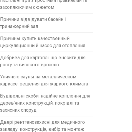
Настільні ігри з простими правилами та
захоплюючим сюжетом
Причини відвідувати басейн і
тренажерний зал
Причины купить качественный
циркуляционный насос для отопления
Добрива для картоплі: що вносити для
росту та високого врожаю
Уличные сауны на металлическом
каркасе: решения для жаркого климата
Будівельні скоби: надійне кріплення для
дерев’яних конструкцій, покрівлі та
захисних споруд
Двері рентгенозахисні для медичного
закладу: конструкція, вибір та монтаж