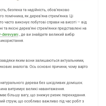
сть, безпека та надійність, обов’язково
о помічника, як дерев’яна стрем’янка. Ці
то часто виконує побутові справи на висоті — від
і та якісні дерев’яні стрем’янки представлені на
y-derevyani
, де ви знайдете великий вибір
икористання.
, завдяки яким вони залишаються актуальними,
кових аналогів. Ось основні причини, чому варто
з натурального дерева без шкідливих домішок.
вина витримує великі навантаження.
 має більшу вагу, що знижує ризик перекидання.
ний струм, що особливо важливо під час робіт з