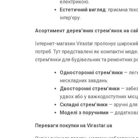
електрикою.
Естетичний вигляд
: приємна тек
інтер’єру.
Асортимент дерев’яних стрем’янок на сайт
Інтернет-магазин Virastar пропонує широкий
потреб. Тут представлені як компактні модел
стрем’янки для будівельних та ремонтних ро
Односторонні стрем’янки
— легк
нескладних завдань.
Двосторонні стрем’янки
— забез
удвох або у важкодоступних місц
Складні стрем’янки
— зручні для
Моделі з поручнями
— додаткова 
Переваги покупки на Virastar.ua