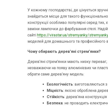
У кожному господарстві, де цінується зручні
знайдеться місце для такого функціональног
конструкції особливо популярні серед тих, х
заміни лампочки до фарбування стелі. Надійн
сайті
https://virastar.ua/stremyanky/stremyank
моделей для домашнього та професійного в
Чому обирають дерев’яні стрем’янки?
Дерев’яні стрем’янки мають низку переваг
незважаючи на появу алюмінієвих чи пласти
обрати саме дерев’яну модель:
Екологічність
: виготовляються 
Міцність
: якісно оброблена дере
Стійкість
: дерев’яна конструкція
Безпека
: не проводить електрич