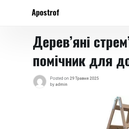
Skip
Apostrof
to
content
Дерев’яні стрем
помічник для до
Posted on
29 Травня 2025
by
admin