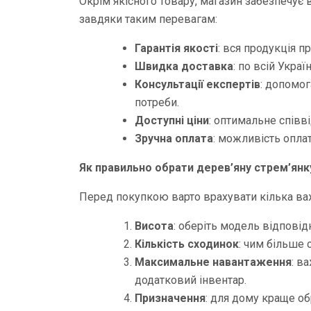
Окрім якісного товару, магазин забезпечує в
завдяки таким перевагам:
Гарантія якості
: вся продукція п
Швидка доставка
: по всій Украї
Консультації експертів
: допомог
потреби.
Доступні ціни
: оптимальне співві
Зручна оплата
: можливість опла
Як правильно обрати дерев’яну стрем’янк
Перед покупкою варто врахувати кілька ва
Висота
: оберіть модель відповід
Кількість сходинок
: чим більше 
Максимальне навантаження
: в
додатковий інвентар.
Призначення
: для дому краще о