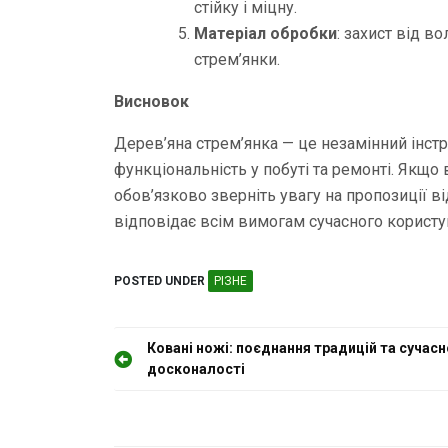
стійку і міцну.
Матеріал обробки
: захист від в
стрем’янки.
Висновок
Дерев’яна стрем’янка — це незамінний інстр
функціональність у побуті та ремонті. Якщо 
обов’язково зверніть увагу на пропозиції від
відповідає всім вимогам сучасного користув
POSTED UNDER
РІЗНЕ
Н
Ковані ножі: поєднання традицій та сучасн
досконалості
а
в