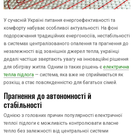
У сучасній Україні питання енергоефективності та
комфорту набуває особливої актуальності. На фоні
подорожчання традиційних енергоносіїв, нестабільності
в системах централізованого опалення та прагнення до
незалежності від зовнішніх джерел тепла, українці
дедалі частіше звертають увагу на інноваційні рішення
для обігріву житла. Одним із таких рішень є
електрична
тепла підлога
— система, яка вже не сприймається як
розкіш, а стає повсякденністю для багатьох сімей.
Прагнення до автономності й
стабільності
Однією з головних причин популярності електричної
теплої підлоги є можливість контролювати власне
тепло без залежності від центральної системи