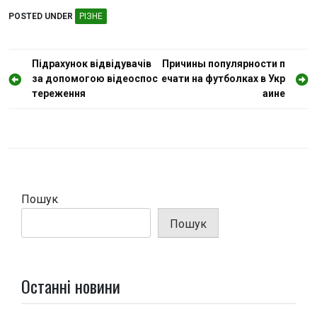
POSTED UNDER
РІЗНЕ
Н
Підрахунок відвідувачів
Причины популярности п
за допомогою відеоспос
ечати на футболках в Укр
а
тереження
аине
в
і
г
а
ц
Пошук
і
Пошук
я
з
а
Останні новини
п