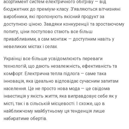
асортимент систем електричного обігріву — від
бюджетних до преміум-класу. З’являються вітчизняні
виробники, які пропонують якісний продукт за
доступною ціною. Завдяки конкуренції та зростаючому
попиту, ціни поступово стають все більш
привабливими, а сам монтаж — доступним навіть у
невеликих містах і селах.
Українці все більше усвідомлюють переваги
технологій, що дають незалежність, ефективність та
комфорт. Електрична тепла підлога — саме така
інновація, яка ідеально відповідає сучасним запитам
населення. Це не просто нова мода — це свідома
інвестиція у якість життя, яка виправдовує себе як у
місті, так і в сільській місцевості. І схоже, що в
найближчому майбутньому ця тенденція лише
набиратиме обертів.