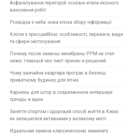
и
Асфальтування територій: основні етапи якісного
с
виконання робіт
і
Розвідка з неба: нова епоха збору інформації
в
Клопи з пресшайбою: особливості, переваги, види
та сфери застосування
Почему после замены мембраны PPM не стал
ниже: главный чек-лист причин и решений
Чому звичайна квартира програє в безпеці
приватному будинку для літніх
Карнизы для штор в современном интерьере:
тренды и идеи
Заняття спортом і здоровий спосіб життя в Києві:
як залишатися активними у великому місті
Идеальная замена классическому ламинату