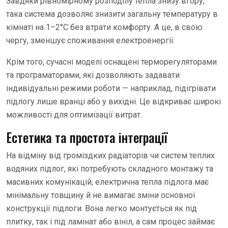
Завдяки рівномірному розподілу тепла знизу вгору,
така система дозволяє знизити загальну температуру в
кімнаті на 1–2°C без втрати комфорту. А це, в свою
чергу, зменшує споживання електроенергії.
Крім того, сучасні моделі оснащені терморегуляторами
та програматорами, які дозволяють задавати
індивідуальні режими роботи — наприклад, підігрівати
підлогу лише вранці або у вихідні. Це відкриває широкі
можливості для оптимізації витрат.
Естетика та простота інтеграції
На відміну від громіздких радіаторів чи систем теплих
водяних підлог, які потребують складного монтажу та
масивних комунікацій, електрична тепла підлога має
мінімальну товщину й не вимагає зміни основної
конструкції підлоги. Вона легко монтується як під
плитку, так і під ламінат або вініл, а сам процес займає