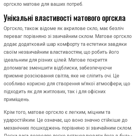
оргскло матове для ваших потреб.
Унікальні властивості матового оргскла
Оргскло, також відоме як акрилове скло, має безліч
переваг порівняно зі звичайним склом. Матове оргскло
додає додатковий шар комфорту та естетики завдяки
своїм незвичайним властивостям, що робить його
ідеальним для різних цілей. Матове покриття
допомагає зменшити відблиски, забезпечуючи
приємне розсіювання світла, яке не сліпить очі. Це
особливо корисно для створення м’якої атмосфери, що
підходить як для житлових, так і для офісних
приміщень.
Крім того, матове оргскло є легким, міцним та
ударостійким. Це означає, що воно значно стійкіше до
механічних пошкоджень порівняно зі звичайним склом.
Легка вага дозволяє легко встановлювати його в будь-