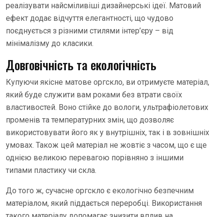
реалізувати найсміливіші дизайнерські ідеї. Матовий
ефект додає відчуття елегантності, що чудово
поєднується з різними стилями інтер’єру – від
мінімалізму до класики.
Довговічність та екологічність
Купуючи якісне матове оргскло, ви отримуєте матеріал,
який буде служити вам роками без втрати своїх
властивостей. Воно стійке до вологи, ультрафіолетових
променів та температурних змін, що дозволяє
використовувати його як у внутрішніх, так і в зовнішніх
умовах. Також цей матеріал не жовтіє з часом, що є ще
однією великою перевагою порівняно з іншими
типами пластику чи скла.
До того ж, сучасне оргскло є екологічно безпечним
матеріалом, який піддається переробці. Використання
такого матеріалу допомагає знизити вплив на