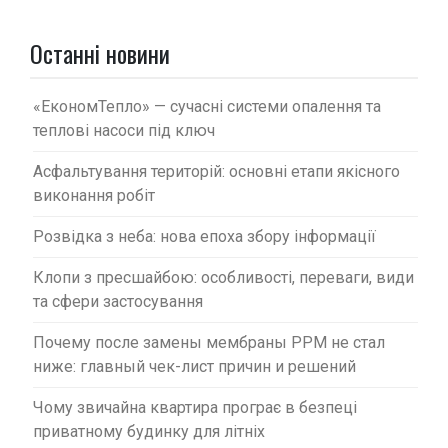
а
п
Останні новини
и
с
«ЕкономТепло» — сучасні системи опалення та
теплові насоси під ключ
і
в
Асфальтування територій: основні етапи якісного
виконання робіт
Розвідка з неба: нова епоха збору інформації
Клопи з пресшайбою: особливості, переваги, види
та сфери застосування
Почему после замены мембраны PPM не стал
ниже: главный чек-лист причин и решений
Чому звичайна квартира програє в безпеці
приватному будинку для літніх