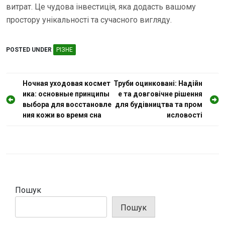
витрат. Це чудова інвестиція, яка додасть вашому
простору унікальності та сучасного вигляду.
POSTED UNDER
РІЗНЕ
Н
Ночная уходовая космет
Труби оцинковані: Надійн
ика: основные принципы
е та довговічне рішення
а
выбора для восстановле
для будівництва та пром
в
ния кожи во время сна
исловості
і
г
а
ц
і
Пошук
я
Пошук
з