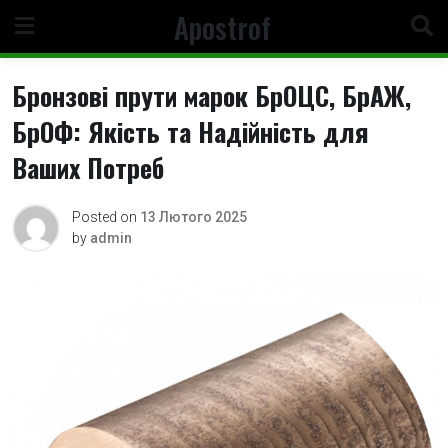
Skip
Apostrof
to
content
Бронзові прути марок БрОЦС, БрАЖ,
БрОФ: Якість та Надійність для
Ваших Потреб
Posted on
13 Лютого 2025
by
admin