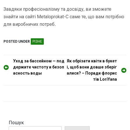
Завдяки професіоналізму та досвіду, ви зможете
знайти на сайті Metaloprokat-C саме те, що вам потрібно
для виробничих потреб
.
POSTED UNDER
РІЗНЕ
Н
Уход за бассейном — под
Як обрізати квіти в букет
держите чистоту и безоп
і, щоб вони довше зберіг
а
асность воды
алися? – Поради флорис
в
тів LoriYana
і
г
а
ц
і
Пошук