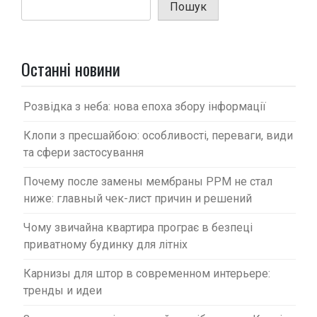
я
Пошук
з
а
п
Останні новини
и
с
Розвідка з неба: нова епоха збору інформації
і
Клопи з пресшайбою: особливості, переваги, види
в
та сфери застосування
Почему после замены мембраны PPM не стал
ниже: главный чек-лист причин и решений
Чому звичайна квартира програє в безпеці
приватному будинку для літніх
Карнизы для штор в современном интерьере:
тренды и идеи