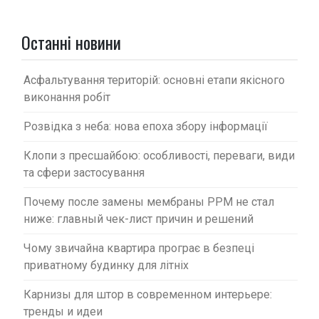
з
а
Останні новини
п
и
Асфальтування територій: основні етапи якісного
с
виконання робіт
і
Розвідка з неба: нова епоха збору інформації
в
Клопи з пресшайбою: особливості, переваги, види
та сфери застосування
Почему после замены мембраны PPM не стал
ниже: главный чек-лист причин и решений
Чому звичайна квартира програє в безпеці
приватному будинку для літніх
Карнизы для штор в современном интерьере:
тренды и идеи