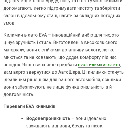
підлогу від вологи, бруду, снігу та солі. Гумові килимки
допомагають легко підтримувати чистоту та зберігати
салон в ідеальному стані, навіть за складних погодних
умов.
Килимки в авто EVA – інноваційний вибір для тих, хто
цінує зручність і стиль. Виготовлені з високоякісного
матеріалу, вони є стійкими до впливу вологи, легко
миються та не ковзають, що додає комфорту під час
поїздок. Якщо ви хочете придбати
eva килимки в авто
,
вам варто звернутися до АвтоШара. Ці килимки стануть
ідеальним рішенням для вашого автомобіля, оскільки
вони забезпечують не лише функціональність, а й
довговічність.
Переваги EVA килимків:
Водонепроникність
– вони ідеально
захищають від води, бруду та пісок.