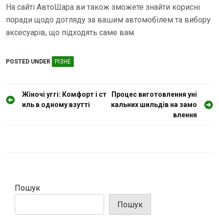
На сайті АвтоШара ви також зможете знайти корисні
поради щодо догляду за вашим автомобілем та вибору
аксесуарів, що підходять саме вам.
POSTED UNDER
РІЗНЕ
Н
Жіночі уггі: Комфорт і ст
Процес виготовлення уні
иль в одному взутті
кальних шильдів на замо
а
влення
в
і
г
а
ц
Пошук
і
Пошук
я