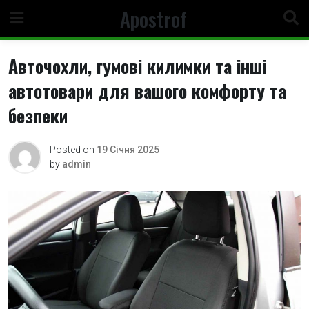
Skip
Apostrof
to
content
Авточохли, гумові килимки та інші
автотовари для вашого комфорту та
безпеки
Posted on
19 Січня 2025
by
admin